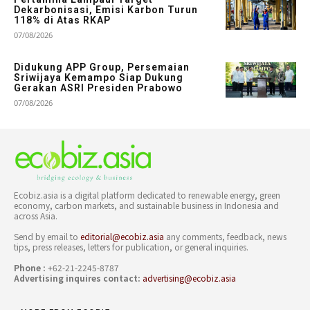
Dekarbonisasi, Emisi Karbon Turun
118% di Atas RKAP
07/08/2026
Didukung APP Group, Persemaian
Sriwijaya Kemampo Siap Dukung
Gerakan ASRI Presiden Prabowo
07/08/2026
Ecobiz.asia is a digital platform dedicated to renewable energy, green
economy, carbon markets, and sustainable business in Indonesia and
across Asia.
Send by email to
editorial@ecobiz.asia
any comments, feedback, news
tips, press releases, letters for publication, or general inquiries.
Phone :
+62-21-2245-8787
Advertising inquires contact:
advertising@ecobiz.asia