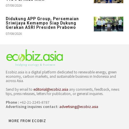
07/08/2026
Didukung APP Group, Persemaian
Sriwijaya Kemampo Siap Dukung
Gerakan ASRI Presiden Prabowo
07/08/2026
Ecobiz.asia is a digital platform dedicated to renewable energy, green
economy, carbon markets, and sustainable business in Indonesia and
across Asia.
Send by email to
editorial@ecobiz.asia
any comments, feedback, news
tips, press releases, letters for publication, or general inquiries.
Phone :
+62-21-2245-8787
Advertising inquires contact:
advertising@ecobiz.asia
MORE FROM ECOBIZ