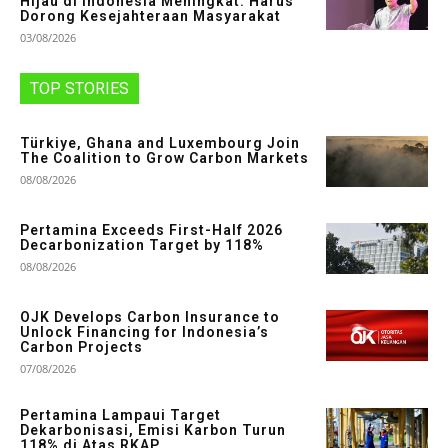
Hijau di Indonesia Meningkat: Harus
Dorong Kesejahteraan Masyarakat
03/08/2026
TOP STORIES
Türkiye, Ghana and Luxembourg Join
The Coalition to Grow Carbon Markets
08/08/2026
Pertamina Exceeds First-Half 2026
Decarbonization Target by 118%
08/08/2026
OJK Develops Carbon Insurance to
Unlock Financing for Indonesia’s
Carbon Projects
07/08/2026
Pertamina Lampaui Target
Dekarbonisasi, Emisi Karbon Turun
118% di Atas RKAP