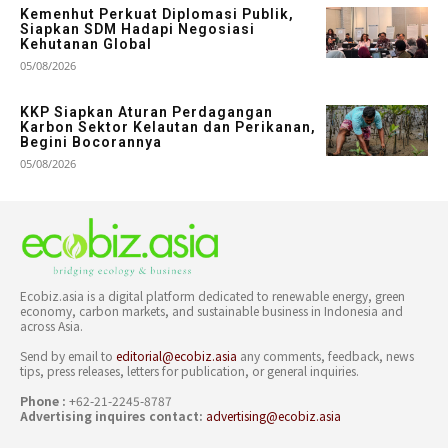
Kemenhut Perkuat Diplomasi Publik,
Siapkan SDM Hadapi Negosiasi
Kehutanan Global
05/08/2026
KKP Siapkan Aturan Perdagangan
Karbon Sektor Kelautan dan Perikanan,
Begini Bocorannya
05/08/2026
Ecobiz.asia is a digital platform dedicated to renewable energy, green
economy, carbon markets, and sustainable business in Indonesia and
across Asia.
Send by email to
editorial@ecobiz.asia
any comments, feedback, news
tips, press releases, letters for publication, or general inquiries.
Phone :
+62-21-2245-8787
Advertising inquires contact:
advertising@ecobiz.asia