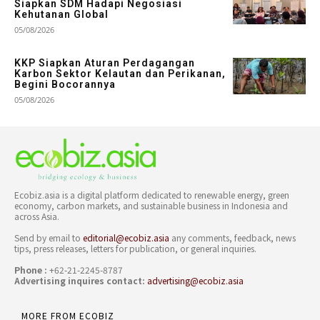
Siapkan SDM Hadapi Negosiasi
Kehutanan Global
05/08/2026
KKP Siapkan Aturan Perdagangan
Karbon Sektor Kelautan dan Perikanan,
Begini Bocorannya
05/08/2026
Ecobiz.asia is a digital platform dedicated to renewable energy, green
economy, carbon markets, and sustainable business in Indonesia and
across Asia.
Send by email to
editorial@ecobiz.asia
any comments, feedback, news
tips, press releases, letters for publication, or general inquiries.
Phone :
+62-21-2245-8787
Advertising inquires contact:
advertising@ecobiz.asia
MORE FROM ECOBIZ