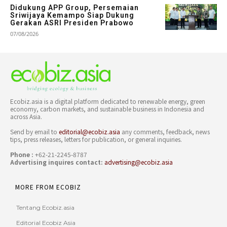
Didukung APP Group, Persemaian
Sriwijaya Kemampo Siap Dukung
Gerakan ASRI Presiden Prabowo
07/08/2026
Ecobiz.asia is a digital platform dedicated to renewable energy, green
economy, carbon markets, and sustainable business in Indonesia and
across Asia.
Send by email to
editorial@ecobiz.asia
any comments, feedback, news
tips, press releases, letters for publication, or general inquiries.
Phone :
+62-21-2245-8787
Advertising inquires contact:
advertising@ecobiz.asia
MORE FROM ECOBIZ
Tentang Ecobiz.asia
Editorial Ecobiz Asia