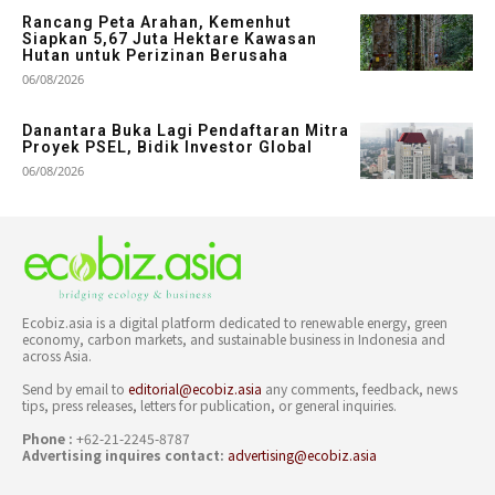
Rancang Peta Arahan, Kemenhut
Siapkan 5,67 Juta Hektare Kawasan
Hutan untuk Perizinan Berusaha
06/08/2026
Danantara Buka Lagi Pendaftaran Mitra
Proyek PSEL, Bidik Investor Global
06/08/2026
Ecobiz.asia is a digital platform dedicated to renewable energy, green
economy, carbon markets, and sustainable business in Indonesia and
across Asia.
Send by email to
editorial@ecobiz.asia
any comments, feedback, news
tips, press releases, letters for publication, or general inquiries.
Phone :
+62-21-2245-8787
Advertising inquires contact:
advertising@ecobiz.asia