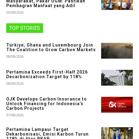
Masyarakat, Pakar UGM: Pastikan
Pembagian Manfaat yang Adil
05/08/2026
TOP STORIES
Türkiye, Ghana and Luxembourg Join
The Coalition to Grow Carbon Markets
08/08/2026
Pertamina Exceeds First-Half 2026
Decarbonization Target by 118%
08/08/2026
OJK Develops Carbon Insurance to
Unlock Financing for Indonesia’s
Carbon Projects
07/08/2026
Pertamina Lampaui Target
Dekarbonisasi, Emisi Karbon Turun
118% di Atas RKAP