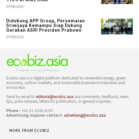
07/08/2026
Didukung APP Group, Persemaian
Sriwijaya Kemampo Siap Dukung
Gerakan ASRI Presiden Prabowo
07/08/2026
Ecobiz.asia is a digital platform dedicated to renewable energy, green
economy, carbon markets, and sustainable business in Indonesia and
across Asia.
Send by email to
editorial@ecobiz.asia
any comments, feedback, news
tips, press releases, letters for publication, or general inquiries.
Phone :
+62-21-2245-8787
Advertising inquires contact:
advertising@ecobiz.asia
MORE FROM ECOBIZ