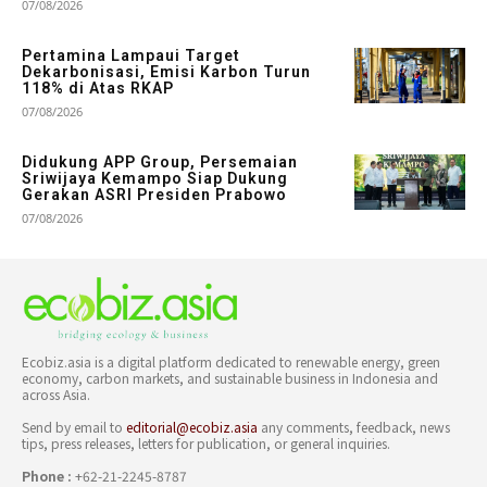
07/08/2026
Pertamina Lampaui Target
Dekarbonisasi, Emisi Karbon Turun
118% di Atas RKAP
07/08/2026
Didukung APP Group, Persemaian
Sriwijaya Kemampo Siap Dukung
Gerakan ASRI Presiden Prabowo
07/08/2026
Ecobiz.asia is a digital platform dedicated to renewable energy, green
economy, carbon markets, and sustainable business in Indonesia and
across Asia.
Send by email to
editorial@ecobiz.asia
any comments, feedback, news
tips, press releases, letters for publication, or general inquiries.
Phone :
+62-21-2245-8787