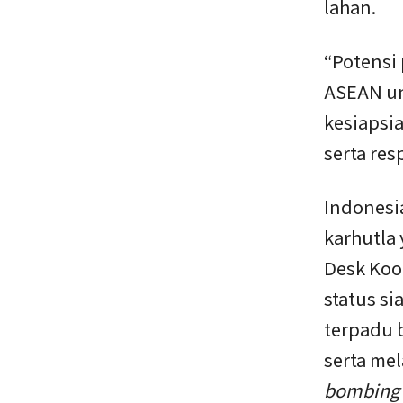
lahan.
“Potensi
ASEAN un
kesiapsia
serta res
Indonesi
karhutla 
Desk Koo
status si
terpadu 
serta me
bombing