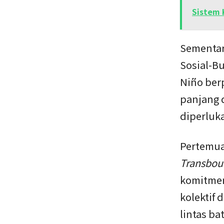
Sistem 
Sementar
Sosial-B
Niño ber
panjang 
diperluka
Pertemua
Transbou
komitmen
kolektif
lintas ba