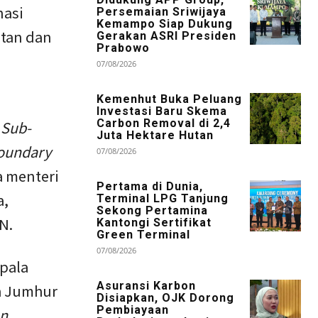
nasi
Persemaian Sriwijaya
Kemampo Siap Dukung
utan dan
Gerakan ASRI Presiden
Prabowo
u
07/08/2026
Kemenhut Buka Peluang
Investasi Baru Skema
Carbon Removal di 2,4
7
Sub-
Juta Hektare Hutan
oundary
07/08/2026
a menteri
Pertama di Dunia,
a,
Terminal LPG Tanjung
Sekong Pertamina
N.
Kantongi Sertifikat
Green Terminal
07/08/2026
pala
Asuransi Karbon
h Jumhur
Disiapkan, OJK Dorong
Pembiayaan
on