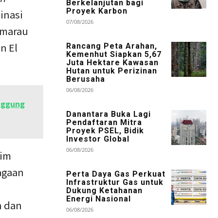
Berkelanjutan bagi
Proyek Karbon
inasi
07/08/2026
emarau
n El
Rancang Peta Arahan,
Kemenhut Siapkan 5,67
Juta Hektare Kawasan
Hutan untuk Perizinan
Berusaha
06/08/2026
nggung
Danantara Buka Lagi
Pendaftaran Mitra
Proyek PSEL, Bidik
Investor Global
06/08/2026
lim
agaan
Perta Daya Gas Perkuat
Infrastruktur Gas untuk
Dukung Ketahanan
Energi Nasional
n dan
06/08/2026