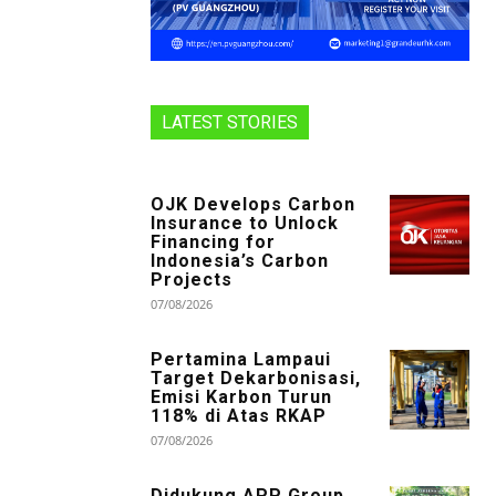
LATEST STORIES
OJK Develops Carbon
Insurance to Unlock
Financing for
Indonesia’s Carbon
Projects
07/08/2026
Pertamina Lampaui
Target Dekarbonisasi,
Emisi Karbon Turun
118% di Atas RKAP
07/08/2026
Didukung APP Group,