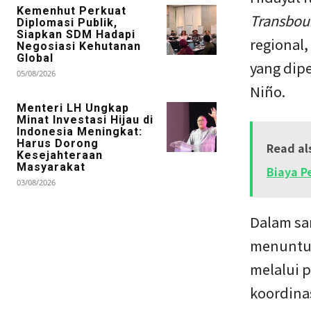
Kemenhut Perkuat
Transbou
Diplomasi Publik,
Siapkan SDM Hadapi
regional
Negosiasi Kehutanan
Global
yang dipe
05/08/2026
Niño.
Menteri LH Ungkap
Minat Investasi Hijau di
Indonesia Meningkat:
Harus Dorong
Read al
Kesejahteraan
Masyarakat
Biaya 
03/08/2026
Dalam sa
menuntut
melalui 
koordina