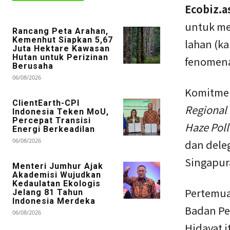
Ecobiz.as
untuk me
Rancang Peta Arahan,
Kemenhut Siapkan 5,67
lahan (ka
Juta Hektare Kawasan
Hutan untuk Perizinan
fenomena
Berusaha
06/08/2026
Komitmen
ClientEarth-CPI
Regional 
Indonesia Teken MoU,
Percepat Transisi
Haze Poll
Energi Berkeadilan
06/08/2026
dan deleg
Singapura
Menteri Jumhur Ajak
Akademisi Wujudkan
Kedaulatan Ekologis
Pertemua
Jelang 81 Tahun
Indonesia Merdeka
Badan Pe
06/08/2026
Hidayat 