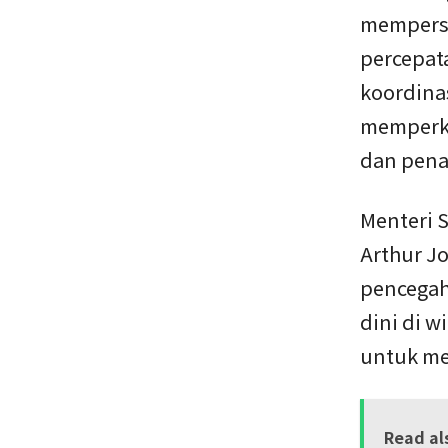
mempers
percepata
koordina
memperku
dan pena
Menteri S
Arthur J
pencegah
dini di w
untuk me
Read al