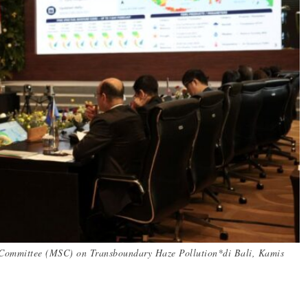
 Committee (MSC) on Transboundary Haze Pollution*di Bali, Kamis