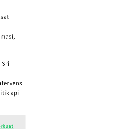
usat
m
masi,
 Sri
ntervensi
tik api
erkuat