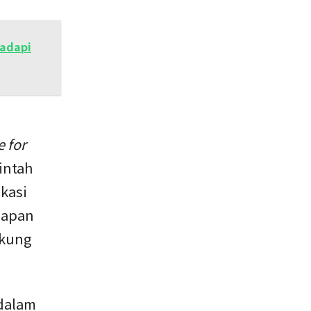
Hadapi
 for
intah
kasi
iapan
ukung
 dalam