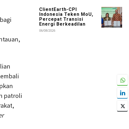
ClientEarth-CPI
Indonesia Teken MoU,
bagi
Percepat Transisi
Energi Berkeadilan
06/08/2026
antauan,
lian
kembali
apkan
n patroli
akat,
er