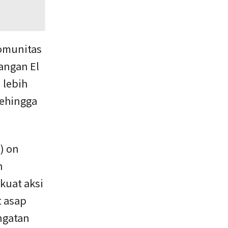
Komunitas
angan El
 lebih
sehingga
) on
n
uat aksi
t asap
ingatan