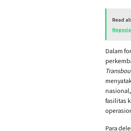
Read al
Negosia
Dalam fo
perkemb
Transbou
menyatak
nasional
fasilita
operasion
Para del