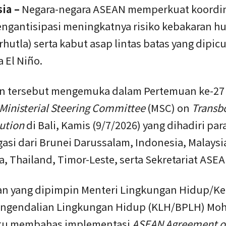
ia –
Negara-negara ASEAN memperkuat koordi
ngantisipasi meningkatnya risiko kebakaran h
rhutla) serta kabut asap lintas batas yang dipic
 El Niño.
 tersebut mengemuka dalam Pertemuan ke-2
Ministerial Steering Committee
(MSC) on
Transb
ution
di Bali, Kamis (9/7/2026) yang dihadiri par
asi dari Brunei Darussalam, Indonesia, Malaysi
, Thailand, Timor-Leste, serta Sekretariat ASEA
n yang dipimpin Menteri Lingkungan Hidup/Ke
ngendalian Lingkungan Hidup (KLH/BPLH) Mo
itu membahas implementasi
ASEAN Agreement 