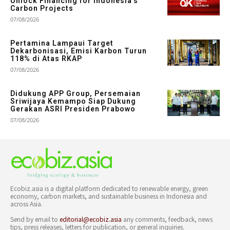
Unlock Financing for Indonesia’s
Carbon Projects
07/08/2026
Pertamina Lampaui Target
Dekarbonisasi, Emisi Karbon Turun
118% di Atas RKAP
07/08/2026
Didukung APP Group, Persemaian
Sriwijaya Kemampo Siap Dukung
Gerakan ASRI Presiden Prabowo
07/08/2026
Ecobiz.asia is a digital platform dedicated to renewable energy, green
economy, carbon markets, and sustainable business in Indonesia and
across Asia.
Send by email to
editorial@ecobiz.asia
any comments, feedback, news
tips, press releases, letters for publication, or general inquiries.