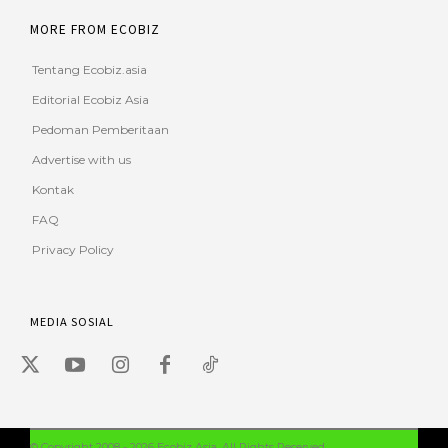
MORE FROM ECOBIZ
Tentang Ecobiz.asia
Editorial Ecobiz Asia
Pedoman Pemberitaan
Advertise with us
Kontak
FAQ
Privacy Policy
MEDIA SOSIAL
© Copyright 2008 - 2026 Ecobiz Asia. All Rights Reserved.