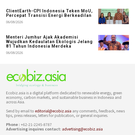
ClientEarth-CPI Indonesia Teken MoU,
Percepat Transisi Energi Berkeadilan
06/08/2026
Menteri Jumhur Ajak Akademisi
Wujudkan Kedaulatan Ekologis Jelang
81 Tahun Indonesia Merdeka
06/08/2026
Ecobiz.asia is a digital platform dedicated to renewable energy, green
economy, carbon markets, and sustainable business in Indonesia and
across Asia.
Send by email to
editorial@ecobiz.asia
any comments, feedback, news
tips, press releases, letters for publication, or general inquiries.
Phone :
+62-21-2245-8787
Advertising inquires contact:
advertising@ecobiz.asia