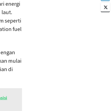
ri energi
 laut.
m seperti
ation fuel
dengan
kan mulai
ian di
sisi