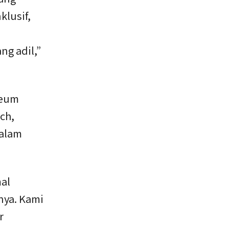
lusif,
ng adil,”
leum
ch,
dalam
al
nya. Kami
r