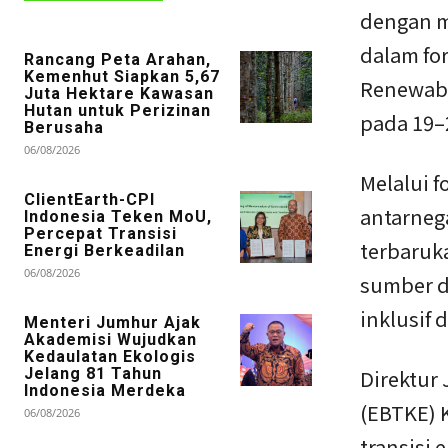
dengan m
dalam fo
Rancang Peta Arahan,
Kemenhut Siapkan 5,67
Renewabl
Juta Hektare Kawasan
Hutan untuk Perizinan
pada 19–
Berusaha
06/08/2026
Melalui 
ClientEarth-CPI
antarneg
Indonesia Teken MoU,
Percepat Transisi
terbaruka
Energi Berkeadilan
06/08/2026
sumber d
inklusif 
Menteri Jumhur Ajak
Akademisi Wujudkan
Kedaulatan Ekologis
Jelang 81 Tahun
Direktur 
Indonesia Merdeka
(EBTKE) 
06/08/2026
transisi 