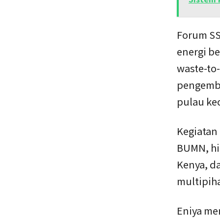
Forum SS
energi be
waste-to-
pengemba
pulau kec
Kegiatan
BUMN, hi
Kenya, d
multipih
Eniya me