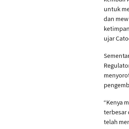
untuk me
dan mewu
ketimpang
ujar Cato
Sementara
Regulato
menyorot
pengemb
“Kenya m
terbesar 
telah me