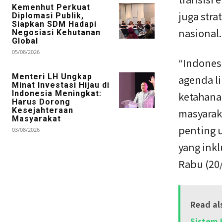
Kemenhut Perkuat
juga str
Diplomasi Publik,
Siapkan SDM Hadapi
nasional.
Negosiasi Kehutanan
Global
05/08/2026
“Indones
Menteri LH Ungkap
agenda li
Minat Investasi Hijau di
Indonesia Meningkat:
ketahana
Harus Dorong
Kesejahteraan
masyaraka
Masyarakat
penting 
03/08/2026
yang inkl
Rabu (20/
Read al
Sistem 