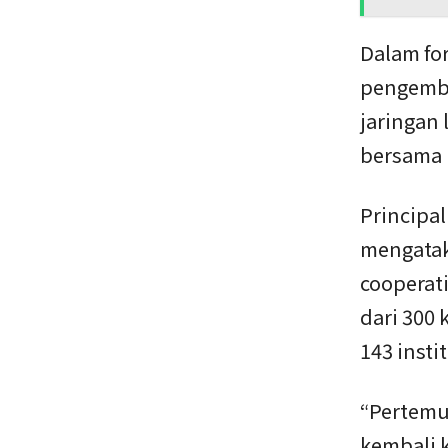
Dalam fo
pengemba
jaringan
bersama 
Principa
mengatak
cooperati
dari 300 
143 instit
“Pertemu
kembali 