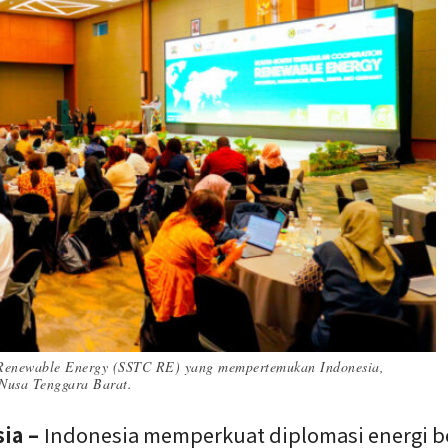
 Renewable Energy (SSTC RE) yang mempertemukan Indonesia,
Nusa Tenggara Barat.
sia –
Indonesia memperkuat diplomasi energi b