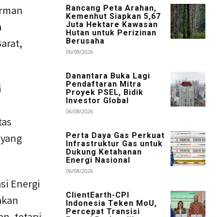
erman
Rancang Peta Arahan,
Kemenhut Siapkan 5,67
n
Juta Hektare Kawasan
Hutan untuk Perizinan
arat,
Berusaha
06/08/2026
Danantara Buka Lagi
Pendaftaran Mitra
i
Proyek PSEL, Bidik
Investor Global
06/08/2026
tas
 yang
Perta Daya Gas Perkuat
Infrastruktur Gas untuk
Dukung Ketahanan
Energi Nasional
06/08/2026
si Energi
ClientEarth-CPI
akan
Indonesia Teken MoU,
Percepat Transisi
an, tetapi