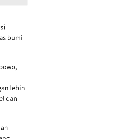
si
nas bumi
ibowo,
gan lebih
el dan
san
uang