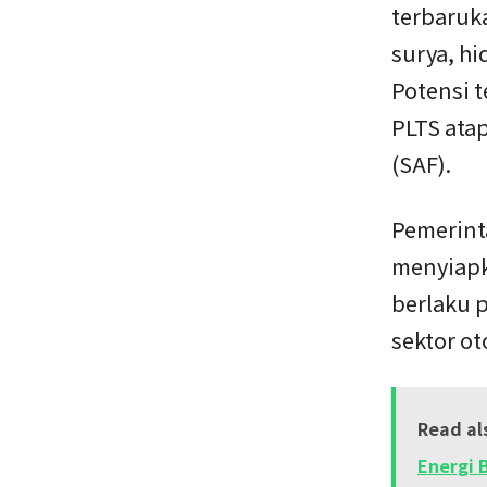
terbaruka
surya, hi
Potensi t
PLTS atap
(SAF).
Pemerint
menyiapk
berlaku p
sektor o
Read al
Energi 