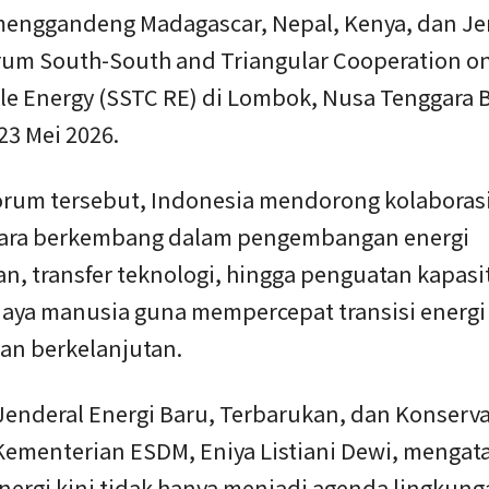
enggandeng Madagascar, Nepal, Kenya, dan J
rum South-South and Triangular Cooperation o
e Energy (SSTC RE) di Lombok, Nusa Tenggara B
23 Mei 2026.
forum tersebut, Indonesia mendorong kolaboras
ara berkembang dalam pengembangan energi
n, transfer teknologi, hingga penguatan kapasi
aya manusia guna mempercepat transisi energi
dan berkelanjutan.
Jenderal Energi Baru, Terbarukan, dan Konserva
Kementerian ESDM, Eniya Listiani Dewi, mengat
energi kini tidak hanya menjadi agenda lingkung