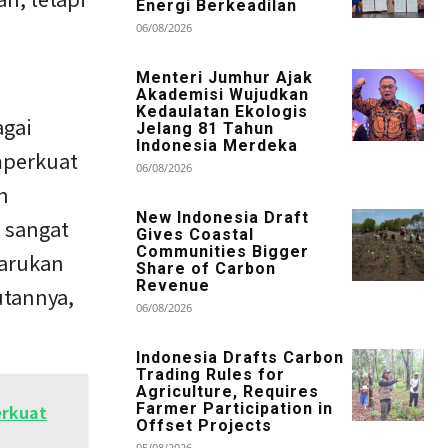
Energi Berkeadilan
i
06/08/2026
Menteri Jumhur Ajak
Akademisi Wujudkan
Kedaulatan Ekologis
agai
Jelang 81 Tahun
Indonesia Merdeka
emperkuat
06/08/2026
n
New Indonesia Draft
i sangat
Gives Coastal
Communities Bigger
arukan
Share of Carbon
Revenue
utannya,
06/08/2026
Indonesia Drafts Carbon
Trading Rules for
Agriculture, Requires
Farmer Participation in
erkuat
Offset Projects
05/08/2026