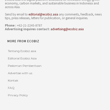
economy, carbon markets, and sustainable business in Indonesia and
across Asia.
Send by email to
editorial@ecobiz.asia
any comments, feedback, news
tips, press releases, letters for publication, or general inquiries.
Phone :
+62-21-2245-8787
Advertising inquires contact:
advertising@ecobiz.asia
MORE FROM ECOBIZ
Tentang Ecobiz.asia
Editorial Ecobiz Asia
Pedoman Pemberitaan
Advertise with us
Kontak
FAQ
Privacy Policy