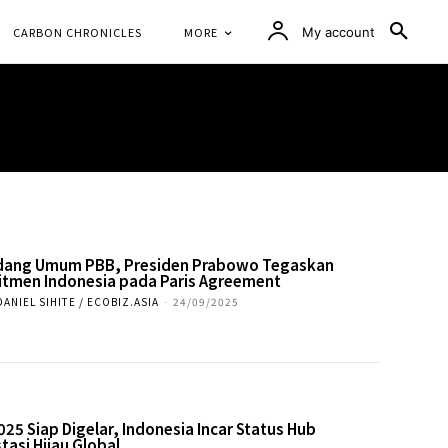
CARBON CHRONICLES
MORE
My account
idang Umum PBB, Presiden Prabowo Tegaskan
tmen Indonesia pada Paris Agreement
DANIEL SIHITE / ECOBIZ.ASIA
-
24/09/2025
2025 Siap Digelar, Indonesia Incar Status Hub
tasi Hijau Global