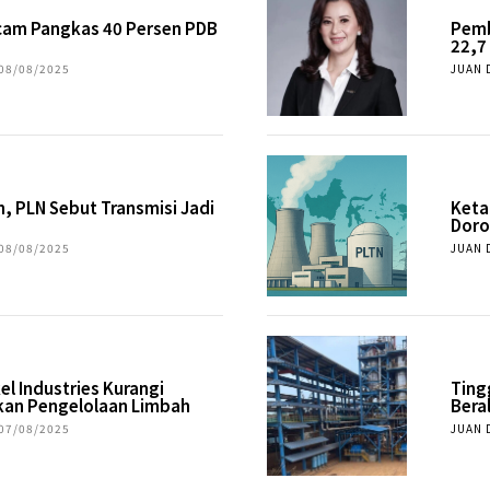
Ancam Pangkas 40 Persen PDB
Pemb
22,7
08/08/2025
JUAN 
, PLN Sebut Transmisi Jadi
Keta
Doro
08/08/2025
JUAN 
el Industries Kurangi
Ting
kan Pengelolaan Limbah
Bera
07/08/2025
JUAN 