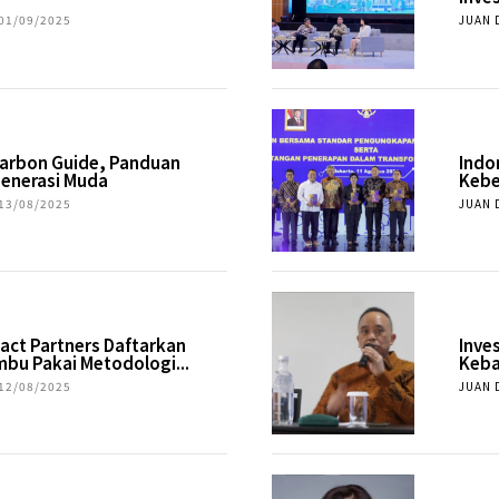
01/09/2025
JUAN 
Carbon Guide, Panduan
Indo
Generasi Muda
Kebe
13/08/2025
JUAN 
pact Partners Daftarkan
Inve
bu Pakai Metodologi...
Keba
12/08/2025
JUAN 