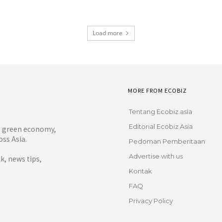
Load more
MORE FROM ECOBIZ
Tentang Ecobiz.asia
Editorial Ecobiz Asia
y, green economy,
ss Asia.
Pedoman Pemberitaan
Advertise with us
, news tips,
Kontak
FAQ
Privacy Policy