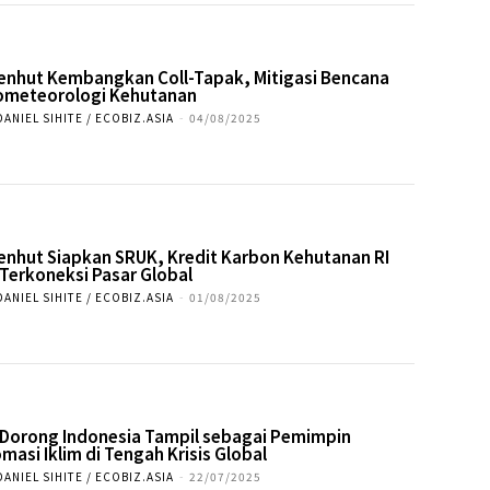
nhut Kembangkan Coll-Tapak, Mitigasi Bencana
ometeorologi Kehutanan
DANIEL SIHITE / ECOBIZ.ASIA
-
04/08/2025
nhut Siapkan SRUK, Kredit Karbon Kehutanan RI
 Terkoneksi Pasar Global
DANIEL SIHITE / ECOBIZ.ASIA
-
01/08/2025
 Dorong Indonesia Tampil sebagai Pemimpin
omasi Iklim di Tengah Krisis Global
DANIEL SIHITE / ECOBIZ.ASIA
-
22/07/2025