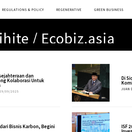
REGULATIONS & POLICY
REGENERATIVE
GREEN BUSINESS
hite / Ecobiz.asia
ejahteraan dan
Di S
ng Kolaborasi Untuk
Komi
n
JUAN 
29/09/2025
dari Bisnis Karbon, Begini
ISF 
Inves