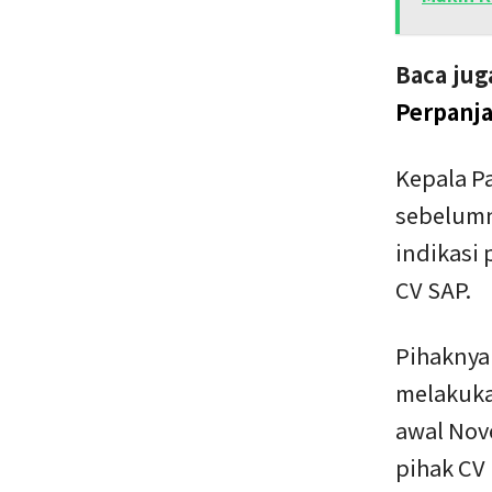
Baca jug
Perpanja
Kepala P
sebelumn
indikasi 
CV SAP.
Pihaknya
melakuka
awal Nov
pihak CV 