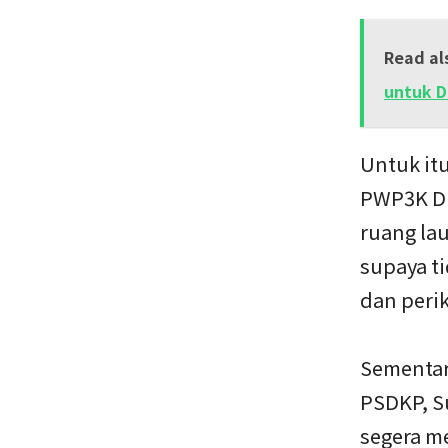
Read al
untuk D
Untuk itu
PWP3K Di
ruang lau
supaya t
dan peri
Sementar
PSDKP, S
segera m