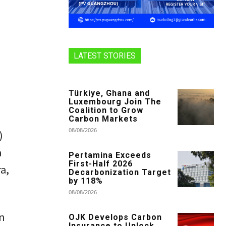
LATEST STORIES
Türkiye, Ghana and
Luxembourg Join The
Coalition to Grow
Carbon Markets
08/08/2026
)
a
Pertamina Exceeds
First-Half 2026
a,
Decarbonization Target
by 118%
08/08/2026
n
OJK Develops Carbon
Insurance to Unlock