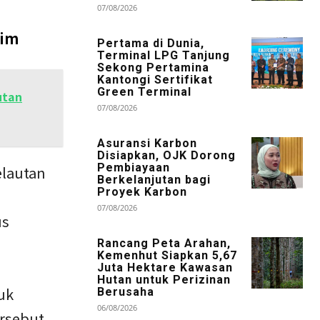
07/08/2026
lim
Pertama di Dunia,
Terminal LPG Tanjung
Sekong Pertamina
Kantongi Sertifikat
Green Terminal
utan
07/08/2026
Asuransi Karbon
Disiapkan, OJK Dorong
Pembiayaan
elautan
Berkelanjutan bagi
Proyek Karbon
07/08/2026
us
Rancang Peta Arahan,
Kemenhut Siapkan 5,67
Juta Hektare Kawasan
Hutan untuk Perizinan
uk
Berusaha
06/08/2026
rsebut