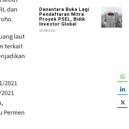
RL dan
Danantara Buka Lagi
Pendaftaran Mitra
roho.
Proyek PSEL, Bidik
Investor Global
06/08/2026
uang laut
 terkait
enjadikan
21/2021
/2021
n,
tu Permen