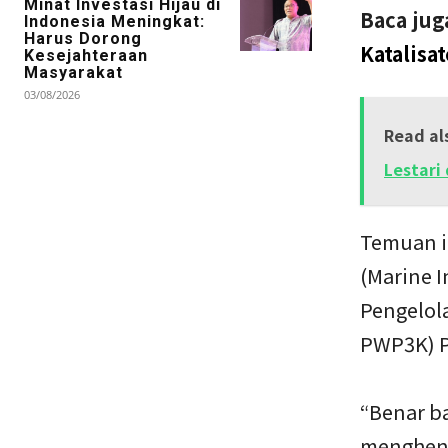
Minat Investasi Hijau di
Baca jug
Indonesia Meningkat:
Harus Dorong
Katalisa
Kesejahteraan
Masyarakat
03/08/2026
Read al
Lestari
Temuan in
(Marine I
Pengelola
PWP3K) P
“Benar ba
menghent