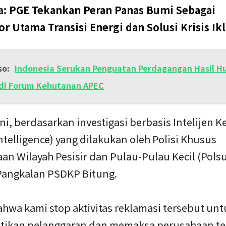
a:
PGE Tekankan Peran Panas Bumi Sebagai
tor Utama Transisi Energi dan Solusi Krisis Ik
so:
Indonesia Serukan Penguatan Perdagangan Hasil H
 di Forum Kehutanan APEC
i, berdasarkan investigasi berbasis Intelijen K
ntelligence) yang dilakukan oleh Polisi Khusus
an Wilayah Pesisir dan Pulau-Pulau Kecil (Pols
angkalan PSDKP Bitung.
hwa kami stop aktivitas reklamasi tersebut unt
ikan pelanggaran dan memaksa perusahaan te