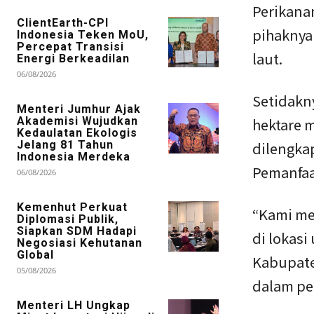
Perikana
ClientEarth-CPI
pihaknya
Indonesia Teken MoU,
Percepat Transisi
laut.
Energi Berkeadilan
06/08/2026
Setidakn
Menteri Jumhur Ajak
Akademisi Wujudkan
hektare m
Kedaulatan Ekologis
Jelang 81 Tahun
dilengka
Indonesia Merdeka
Pemanfaa
06/08/2026
Kemenhut Perkuat
“Kami me
Diplomasi Publik,
Siapkan SDM Hadapi
di lokas
Negosiasi Kehutanan
Global
Kabupate
05/08/2026
dalam pe
Menteri LH Ungkap