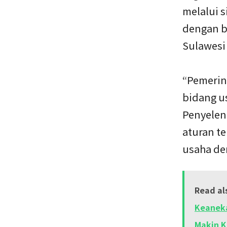
melalui s
dengan b
Sulawesi
“Pemerin
bidang u
Penyelen
aturan te
usaha den
Read al
Keaneka
Makin K