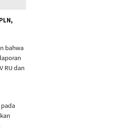
PLN,
an bahwa
laporan
CV RU dan
 pada
ikan
k