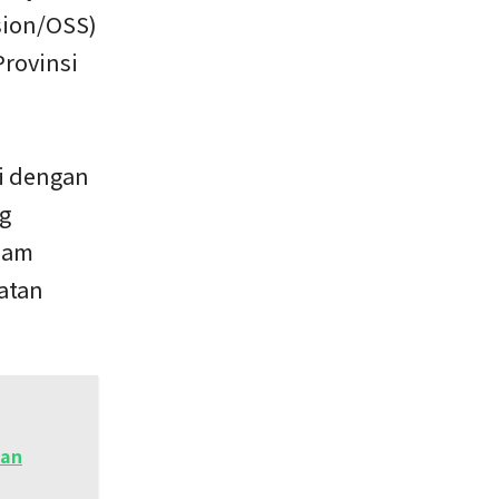
sion/OSS)
Provinsi
ai dengan
g
alam
iatan
tan