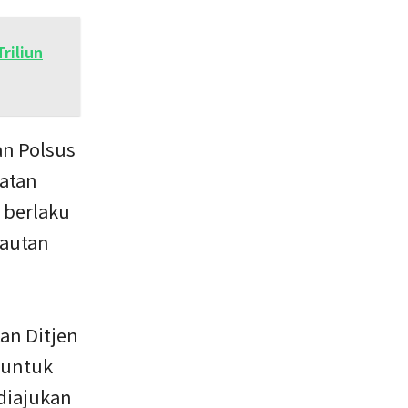
riliun
an Polsus
atan
g berlaku
lautan
an Ditjen
 untuk
diajukan