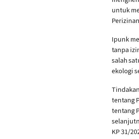
untuk m
Perizina
Ipunk me
tanpa iz
salah sa
ekologi s
Tindakan 
tentang 
tentang 
selanjutn
KP 31/20