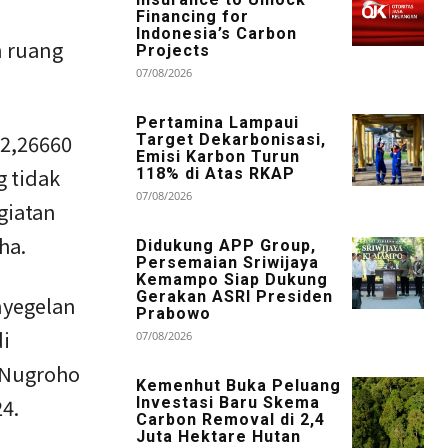
Financing for
Indonesia’s Carbon
 ruang
Projects
07/08/2026
Pertamina Lampaui
 2,26660
Target Dekarbonisasi,
Emisi Karbon Turun
g tidak
118% di Atas RKAP
07/08/2026
giatan
ha.
Didukung APP Group,
Persemaian Sriwijaya
Kemampo Siap Dukung
Gerakan ASRI Presiden
nyegelan
Prabowo
di
07/08/2026
 Nugroho
Kemenhut Buka Peluang
Investasi Baru Skema
24.
Carbon Removal di 2,4
Juta Hektare Hutan