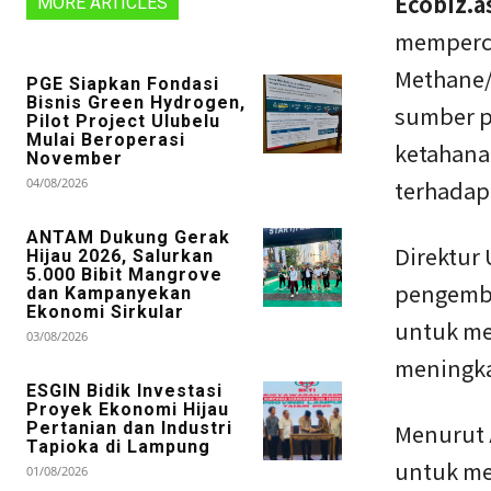
Ecobiz.as
MORE ARTICLES
memperce
Methane/
PGE Siapkan Fondasi
Bisnis Green Hydrogen,
sumber p
Pilot Project Ulubelu
Mulai Beroperasi
ketahana
November
04/08/2026
terhadap
ANTAM Dukung Gerak
Direktur
Hijau 2026, Salurkan
5.000 Bibit Mangrove
pengemba
dan Kampanyekan
Ekonomi Sirkular
untuk me
03/08/2026
meningka
ESGIN Bidik Investasi
Proyek Ekonomi Hijau
Pertanian dan Industri
Menurut 
Tapioka di Lampung
untuk me
01/08/2026