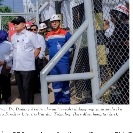
Prof. Dr. Dudung Abdurachman (tengah) didampingi jajaran direksi
ta Direktur Infrastruktur dan Teknologi Hery Murahmanta (kiri),