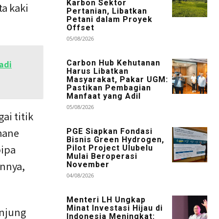
Karbon Sektor
ta kaki
Pertanian, Libatkan
Petani dalam Proyek
Offset
05/08/2026
adi
Carbon Hub Kehutanan
Harus Libatkan
Masyarakat, Pakar UGM:
Pastikan Pembagian
Manfaat yang Adil
05/08/2026
ai titik
hane
PGE Siapkan Fondasi
Bisnis Green Hydrogen,
pipa
Pilot Project Ulubelu
Mulai Beroperasi
annya,
November
04/08/2026
Menteri LH Ungkap
Minat Investasi Hijau di
anjung
Indonesia Meningkat: