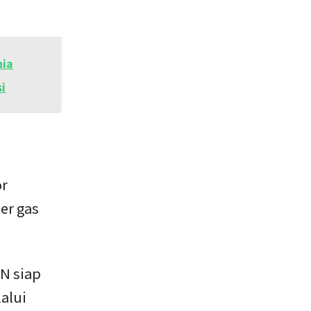
nia
i
or
er gas
N siap
alui