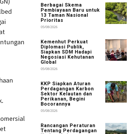
PGN)
Berbagai Skema
lbed
Pembiayaan Baru untuk
13 Taman Nasional
ai
Prioritas
05/08/2026
at
gantungan
Kemenhut Perkuat
Diplomasi Publik,
Siapkan SDM Hadapi
Negosiasi Kehutanan
Global
05/08/2026
ahaan
KKP Siapkan Aturan
Perdagangan Karbon
Sektor Kelautan dan
k.
Perikanan, Begini
Bocorannya
05/08/2026
komersial
Rancangan Peraturan
et
Tentang Perdagangan