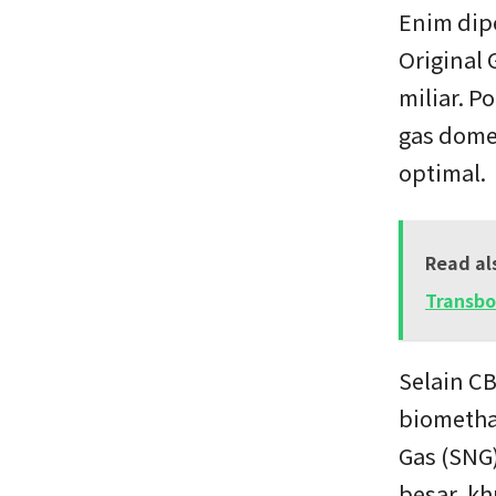
Enim dipe
Original 
miliar. P
gas dome
optimal.
Read al
Transb
Selain C
biometha
Gas (SNG)
besar, k