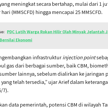
ang meningkat secara bertahap, mulai dari 1 ju
r hari (MMSCFD) hingga mencapai 25 MMSCFD.
so:
PDC Latih Warga Rokan Hilir Olah Minyak Jelantah J
Bernilai Ekonomi
gembangkan infrastruktur
injection point
sebag
l gas dari berbagai sumber, baik CBM, biomet
umber lainnya, sebelum dialirkan ke jaringan 
 yang telah tersedia,” ujar Arief dalam keterang
/7).
kan data pemerintah, potensi CBM di wilayah T