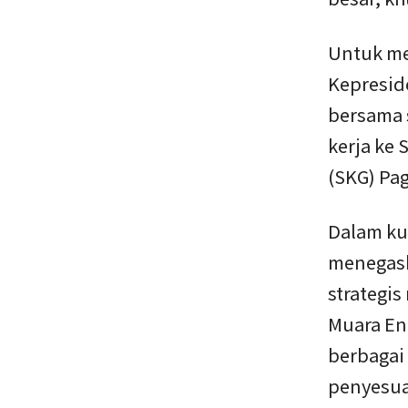
Untuk me
Kepresid
bersama 
kerja ke
(SKG) Pa
Dalam ku
menegask
strategi
Muara En
berbagai
penyesua