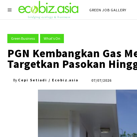
GREEN JOB GALLERY
Green Business
What's On
PGN Kembangkan Gas Met
Targetkan Pasokan Hing
Cepi Setiadi / Ecobiz.asia
07/07/2026
By