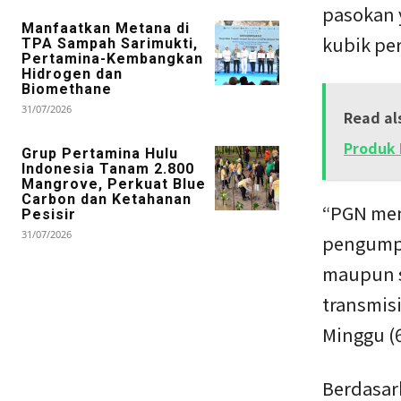
pasokan y
Manfaatkan Metana di
kubik pe
TPA Sampah Sarimukti,
Pertamina-Kembangkan
Hidrogen dan
Biomethane
31/07/2026
Read al
Produk 
Grup Pertamina Hulu
Indonesia Tanam 2.800
Mangrove, Perkuat Blue
Carbon dan Ketahanan
“PGN men
Pesisir
31/07/2026
pengumpu
maupun s
transmisi
Minggu (6
Berdasar