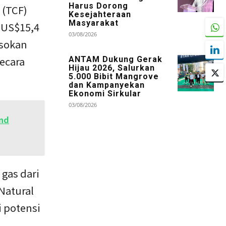
Harus Dorong
 (TCF)
Kesejahteraan
Masyarakat
r US$15,4
03/08/2026
asokan
ecara
ANTAM Dukung Gerak
Hijau 2026, Salurkan
5.000 Bibit Mangrove
dan Kampanyekan
Ekonomi Sirkular
03/08/2026
and
gas dari
Natural
i potensi