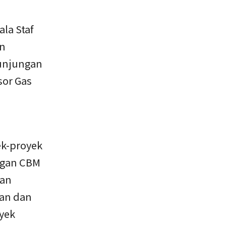
la Staf
an
unjungan
sor Gas
k-proyek
angan CBM
ian
nan dan
oyek