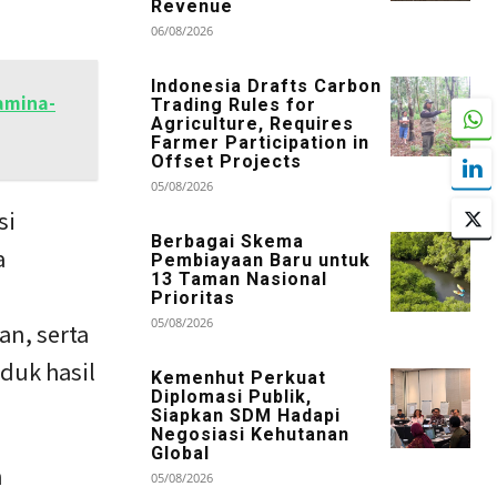
Revenue
06/08/2026
Indonesia Drafts Carbon
amina-
Trading Rules for
Agriculture, Requires
Farmer Participation in
Offset Projects
05/08/2026
si
Berbagai Skema
a
Pembiayaan Baru untuk
13 Taman Nasional
Prioritas
05/08/2026
an, serta
duk hasil
Kemenhut Perkuat
Diplomasi Publik,
Siapkan SDM Hadapi
Negosiasi Kehutanan
Global
n
05/08/2026