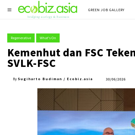
GREEN JOB GALLERY
Regenerative
What's On
Kemenhut dan FSC Teken 
SVLK-FSC
Sugiharto Budiman / Ecobiz.asia
30/06/2026
By