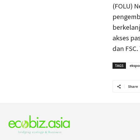
(FOLU) N
pengemba
berkelanj
akses pa
dan FSC.
TAGS
ekspo
Share