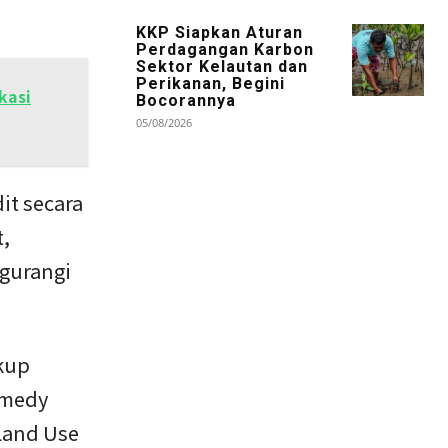
KKP Siapkan Aturan
Perdagangan Karbon
Sektor Kelautan dan
Perikanan, Begini
kasi
Bocorannya
05/08/2026
it secara
t,
gurangi
kup
emedy
Land Use