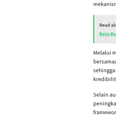
mekanism
Read al
Batu Ba
Melalui m
bersamaan
sehingga
kredibili
Selain a
peningka
framewor