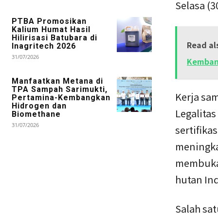
Selasa (3
PTBA Promosikan
Kalium Humat Hasil
Hilirisasi Batubara di
Read al
Inagritech 2026
31/07/2026
Kemban
Manfaatkan Metana di
TPA Sampah Sarimukti,
Kerja sam
Pertamina-Kembangkan
Hidrogen dan
Legalita
Biomethane
31/07/2026
sertifika
meningkat
membuka 
hutan In
Salah sa