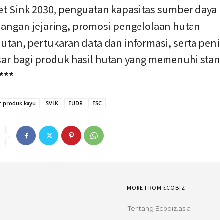
et Sink 2030, penguatan kapasitas sumber daya
ngan jejaring, promosi pengelolaan hutan
utan, pertukaran data dan informasi, serta pen
sar bagi produk hasil hutan yang memenuhi sta
***
r produk kayu
SVLK
EUDR
FSC
MORE FROM ECOBIZ
Tentang Ecobiz.asia