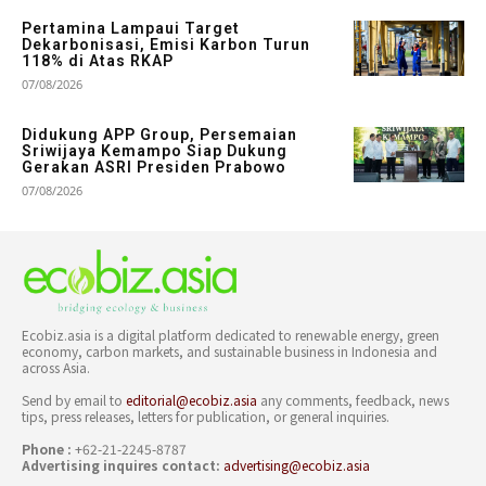
Pertamina Lampaui Target
Dekarbonisasi, Emisi Karbon Turun
118% di Atas RKAP
07/08/2026
Didukung APP Group, Persemaian
Sriwijaya Kemampo Siap Dukung
Gerakan ASRI Presiden Prabowo
07/08/2026
Ecobiz.asia is a digital platform dedicated to renewable energy, green
economy, carbon markets, and sustainable business in Indonesia and
across Asia.
Send by email to
editorial@ecobiz.asia
any comments, feedback, news
tips, press releases, letters for publication, or general inquiries.
Phone :
+62-21-2245-8787
Advertising inquires contact:
advertising@ecobiz.asia