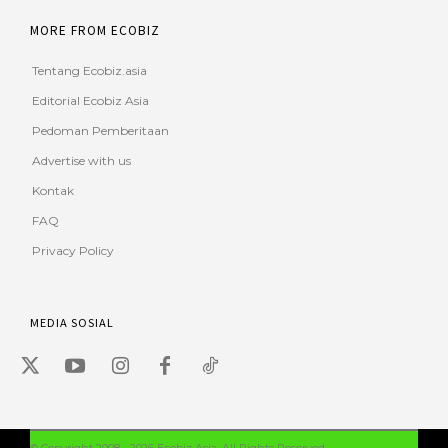
MORE FROM ECOBIZ
Tentang Ecobiz.asia
Editorial Ecobiz Asia
Pedoman Pemberitaan
Advertise with us
Kontak
FAQ
Privacy Policy
MEDIA SOSIAL
© Copyright 2008 - 2026 Ecobiz Asia. All Rights Reserved.