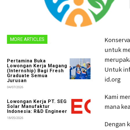
Konservas
MORE ARTICLES
untuk me
merupaka
Pertamina Buka
Lowongan Kerja Magang
Untuk inf
(Internship) Bagi Fresh
Graduate Semua
id.org
Jurusan
04/07/2026
Kami menc
Lowongan Kerja PT. SEG
mana kea
Solar Manufaktur
Indonesia: R&D Engineer
18/05/2026
Dengan ka