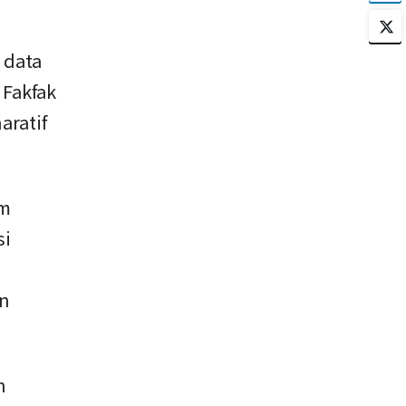
 data
 Fakfak
aratif
am
si
an
n