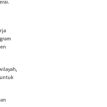
rai.
rja
ogram
ten
wilayah,
 untuk
pan