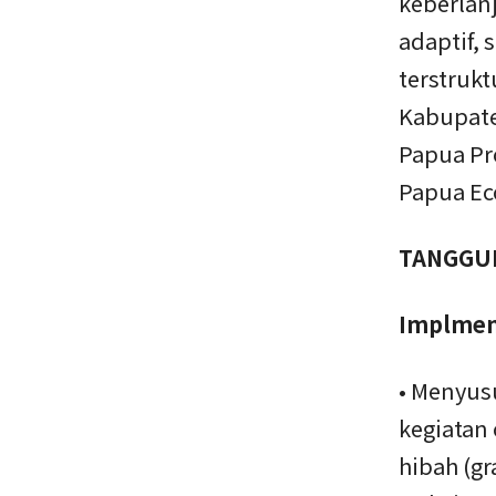
keberlan
adaptif, 
terstrukt
Kabupate
Papua Pr
Papua Ec
TANGGU
Implmen
• Menyus
kegiatan
hibah (gr