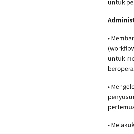
untuk pe
Administ
• Memban
(workflo
untuk me
beroperas
• Mengelo
penyusun
pertemua
• Melaku