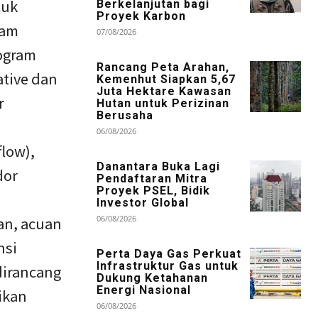
tuk
Berkelanjutan bagi
Proyek Karbon
ram
07/08/2026
rogram
Rancang Peta Arahan,
ative dan
Kemenhut Siapkan 5,67
Juta Hektare Kawasan
r
Hutan untuk Perizinan
Berusaha
06/08/2026
low),
Danantara Buka Lagi
dor
Pendaftaran Mitra
Proyek PSEL, Bidik
Investor Global
06/08/2026
an, acuan
nsi
Perta Daya Gas Perkuat
Infrastruktur Gas untuk
 dirancang
Dukung Ketahanan
Energi Nasional
ikan
06/08/2026