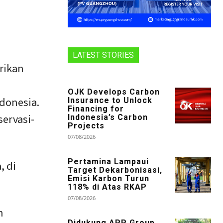
LATEST STORIES
rikan
OJK Develops Carbon
donesia.
Insurance to Unlock
Financing for
servasi-
Indonesia’s Carbon
Projects
07/08/2026
Pertamina Lampaui
, di
Target Dekarbonisasi,
Emisi Karbon Turun
118% di Atas RKAP
07/08/2026
h
Didukung APP Group,