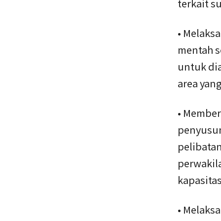
terkait s
• Melaks
mentah s
untuk dia
area yang
• Member
penyusun
pelibatan
perwakil
kapasitas
• Melaks