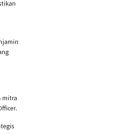
stikan
enjamin
yang
 mitra
ficer.
tegis