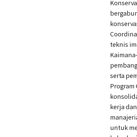
Konserva
bergabun
konserva
Coordina
teknis i
Kaimana-
pembangu
serta pe
Program 
konsolid
kerja da
manajeria
untuk me