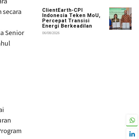
ara
h secara
ClientEarth-CPI
Indonesia Teken MoU,
Percepat Transisi
Energi Berkeadilan
a Senior
06/08/2026
ahul
ai
uran
 Program