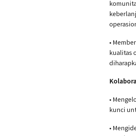
komunita
keberlan
operasion
• Member
kualitas 
diharapk
Kolabora
• Mengel
kunci un
• Mengide