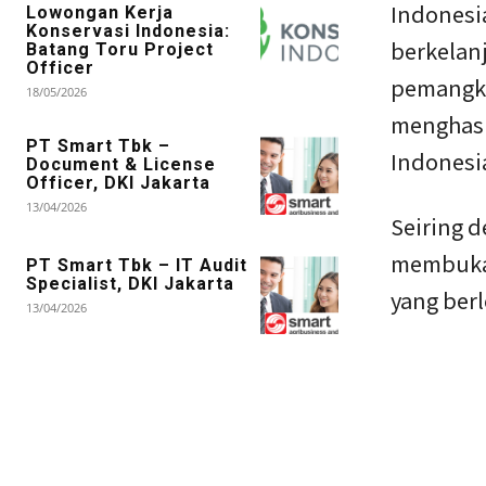
Indonesi
Lowongan Kerja
Konservasi Indonesia:
berkelan
Batang Toru Project
Officer
pemangku
18/05/2026
menghasi
PT Smart Tbk –
Indonesi
Document & License
Officer, DKI Jakarta
13/04/2026
Seiring d
membuka 
PT Smart Tbk – IT Audit
Specialist, DKI Jakarta
yang ber
13/04/2026