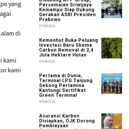
pe yang
Persemaian Sriwijaya
Kemampo Siap Dukung
agai
Gerakan ASRI Presiden
Prabowo
07/08/2026
alam di
Kemenhut Buka Peluang
Investasi Baru Skema
Carbon Removal di 2,4
Juta Hektare Hutan
i kami
07/08/2026
tor kami
Pertama di Dunia,
Terminal LPG Tanjung
Sekong Pertamina
Kantongi Sertifikat
Green Terminal
07/08/2026
Asuransi Karbon
Disiapkan, OJK Dorong
Pembiayaan