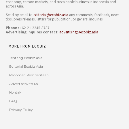
economy, carbon markets, and sustainable business in Indonesia and
across Asia.
Send by email to
editorial@ecobiz.asia
any comments, feedback, news
tips, press releases, letters for publication, or general inquiries.
Phone :
+62-21-2245-8787
Advertising inquires contact:
advertising@ecobiz.asia
MORE FROM ECOBIZ
Tentang Ecobiz.asia
Editorial Ecobiz Asia
Pedoman Pemberitaan
Advertise with us
Kontak
FAQ
Privacy Policy