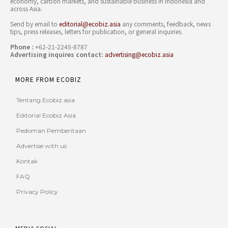
economy, carbon markets, and sustainable business in Indonesia and
across Asia.
Send by email to
editorial@ecobiz.asia
any comments, feedback, news
tips, press releases, letters for publication, or general inquiries.
Phone :
+62-21-2245-8787
Advertising inquires contact:
advertising@ecobiz.asia
MORE FROM ECOBIZ
Tentang Ecobiz.asia
Editorial Ecobiz Asia
Pedoman Pemberitaan
Advertise with us
Kontak
FAQ
Privacy Policy
MEDIA SOSIAL