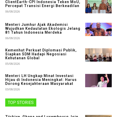
ClientEarth-CPI Indonesia Teken MoU,
Percepat Transisi Energi Berkeadilan
06/08/2026
Menteri Jumhur Ajak Akademisi
Wujudkan Kedaulatan Ekologis Jelang
81 Tahun Indonesia Merdeka
06/08/2026
Kemenhut Perkuat Diplomasi Publik,
Siapkan SDM Hadapi Negosiasi
Kehutanan Global
05/08/2026
Menteri LH Ungkap Minat Investasi
Hijau di Indonesia Meningkat: Harus
Dorong Kesejahteraan Masyarakat
03/08/2026
TOP STORIES
Türkiye, Ghana and Luxembourg Join