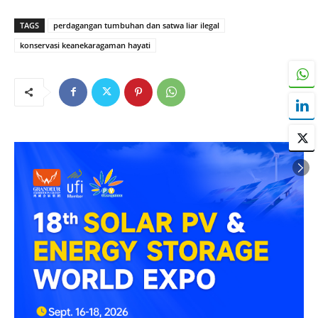
TAGS
perdagangan tumbuhan dan satwa liar ilegal
konservasi keanekaragaman hayati