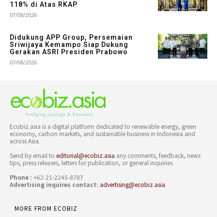
118% di Atas RKAP
07/08/2026
Didukung APP Group, Persemaian
Sriwijaya Kemampo Siap Dukung
Gerakan ASRI Presiden Prabowo
07/08/2026
Ecobiz.asia is a digital platform dedicated to renewable energy, green
economy, carbon markets, and sustainable business in Indonesia and
across Asia.
Send by email to
editorial@ecobiz.asia
any comments, feedback, news
tips, press releases, letters for publication, or general inquiries.
Phone :
+62-21-2245-8787
Advertising inquires contact:
advertising@ecobiz.asia
MORE FROM ECOBIZ