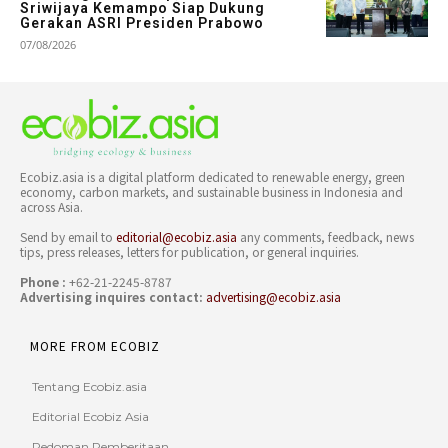
Sriwijaya Kemampo Siap Dukung
Gerakan ASRI Presiden Prabowo
07/08/2026
Ecobiz.asia is a digital platform dedicated to renewable energy, green
economy, carbon markets, and sustainable business in Indonesia and
across Asia.
Send by email to
editorial@ecobiz.asia
any comments, feedback, news
tips, press releases, letters for publication, or general inquiries.
Phone :
+62-21-2245-8787
Advertising inquires contact:
advertising@ecobiz.asia
MORE FROM ECOBIZ
Tentang Ecobiz.asia
Editorial Ecobiz Asia
Pedoman Pemberitaan