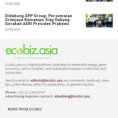
07/08/2026
Didukung APP Group, Persemaian
Sriwijaya Kemampo Siap Dukung
Gerakan ASRI Presiden Prabowo
07/08/2026
Ecobiz.asia is a digital platform dedicated to renewable energy, green
economy, carbon markets, and sustainable business in Indonesia and
across Asia.
Send by email to
editorial@ecobiz.asia
any comments, feedback, news
tips, press releases, letters for publication, or general inquiries.
Phone :
+62-21-2245-8787
Advertising inquires contact:
advertising@ecobiz.asia
MORE FROM ECOBIZ