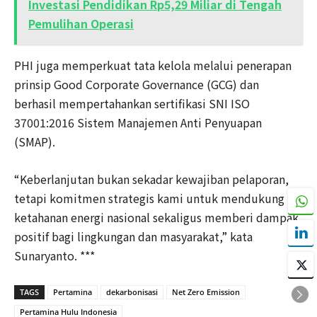
Investasi Pendidikan Rp5,29 Miliar di Tengah
Pemulihan Operasi
PHI juga memperkuat tata kelola melalui penerapan
prinsip Good Corporate Governance (GCG) dan
berhasil mempertahankan sertifikasi SNI ISO
37001:2016 Sistem Manajemen Anti Penyuapan
(SMAP).
“Keberlanjutan bukan sekadar kewajiban pelaporan,
tetapi komitmen strategis kami untuk mendukung
ketahanan energi nasional sekaligus memberi dampak
positif bagi lingkungan dan masyarakat,” kata
Sunaryanto. ***
TAGS
Pertamina
dekarbonisasi
Net Zero Emission
Pertamina Hulu Indonesia