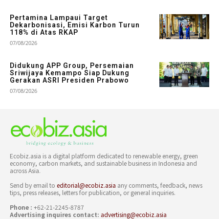
Pertamina Lampaui Target
Dekarbonisasi, Emisi Karbon Turun
118% di Atas RKAP
07/08/2026
Didukung APP Group, Persemaian
Sriwijaya Kemampo Siap Dukung
Gerakan ASRI Presiden Prabowo
07/08/2026
Ecobiz.asia is a digital platform dedicated to renewable energy, green
economy, carbon markets, and sustainable business in Indonesia and
across Asia.
Send by email to
editorial@ecobiz.asia
any comments, feedback, news
tips, press releases, letters for publication, or general inquiries.
Phone :
+62-21-2245-8787
Advertising inquires contact:
advertising@ecobiz.asia