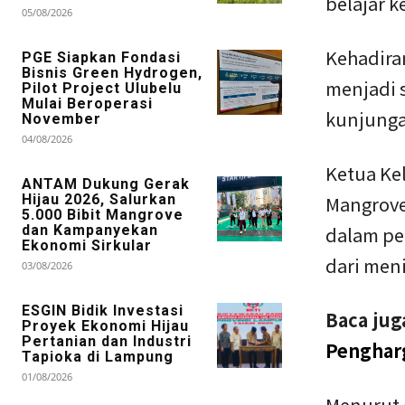
belajar 
05/08/2026
Kehadiran
PGE Siapkan Fondasi
Bisnis Green Hydrogen,
menjadi 
Pilot Project Ulubelu
Mulai Beroperasi
kunjunga
November
04/08/2026
Ketua Ke
ANTAM Dukung Gerak
Hijau 2026, Salurkan
Mangrove
5.000 Bibit Mangrove
dan Kampanyekan
dalam pe
Ekonomi Sirkular
dari men
03/08/2026
ESGIN Bidik Investasi
Baca jug
Proyek Ekonomi Hijau
Pertanian dan Industri
Pengharg
Tapioka di Lampung
01/08/2026
Menurut 