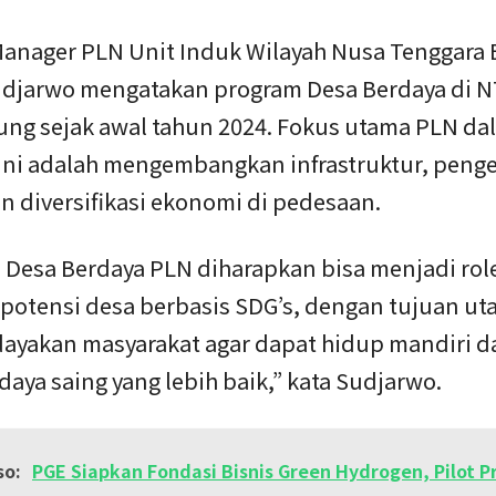
Manager PLN Unit Induk Wilayah Nusa Tenggara 
udjarwo mengatakan program Desa Berdaya di 
ung sejak awal tahun 2024. Fokus utama PLN da
ini adalah mengembangkan infrastruktur, peng
n diversifikasi ekonomi di pedesaan.
 Desa Berdaya PLN diharapkan bisa menjadi rol
 potensi desa berbasis SDG’s, dengan tujuan u
yakan masyarakat agar dapat hidup mandiri d
daya saing yang lebih baik,” kata Sudjarwo.
so:
PGE Siapkan Fondasi Bisnis Green Hydrogen, Pilot P