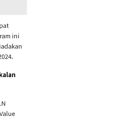
pat
ram ini
diadakan
2024.
kalan
LN
Value