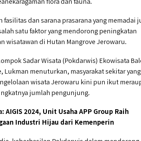
keanekaragaman flora dan fauna.
 fasilitas dan sarana prasarana yang memadai j
salah satu faktor yang mendorong peningkatan
n wisatawan di Hutan Mangrove Jerowaru.
lompok Sadar Wisata (Pokdarwis) Ekowisata Bal
, Lukman menuturkan, masyarakat sekitar yang 
ngelolaan wisata Jerowaru kini pun ikut merau
ingkatnya jumlah pengunjung.
a:
AIGIS 2024, Unit Usaha APP Group Raih
aan Industri Hijau dari Kemenperin
dia, keberhasilan Pokdarwis dalam mendorong