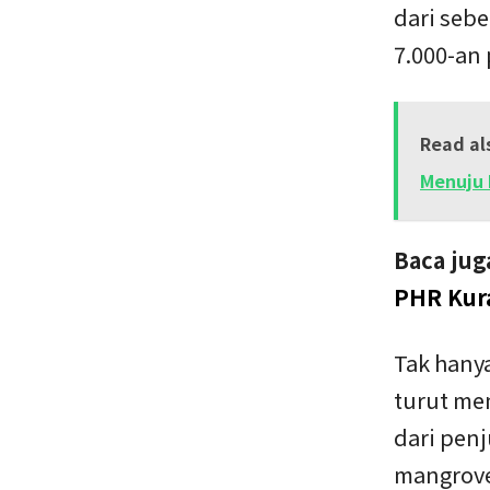
dari seb
7.000-an
Read al
Menuju 
Baca jug
PHR Kura
Tak hany
turut me
dari pen
mangrove