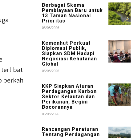
Berbagai Skema
Pembiayaan Baru untuk
13 Taman Nasional
uga
Prioritas
05/08/2026
Kemenhut Perkuat
Diplomasi Publik,
Siapkan SDM Hadapi
e
Negosiasi Kehutanan
Global
terlibat
05/08/2026
p berkah
KKP Siapkan Aturan
Perdagangan Karbon
Sektor Kelautan dan
Perikanan, Begini
Bocorannya
05/08/2026
Rancangan Peraturan
Tentang Perdagangan