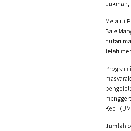
Lukman, 
Melalui 
Bale Man
hutan man
telah me
Program 
masyaraka
pengelola
menggera
Kecil (UM
Jumlah p