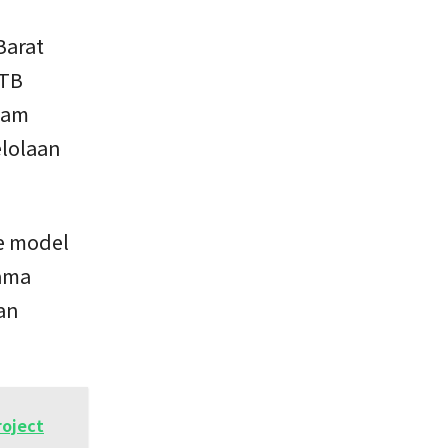
Barat
NTB
lam
elolaan
e model
tama
an
roject