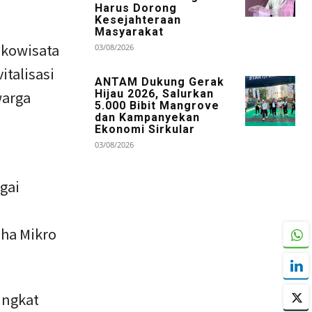
Harus Dorong
Kesejahteraan
Masyarakat
Ekowisata
03/08/2026
talisasi
ANTAM Dukung Gerak
warga
Hijau 2026, Salurkan
5.000 Bibit Mangrove
dan Kampanyekan
Ekonomi Sirkular
03/08/2026
gai
ha Mikro
ingkat