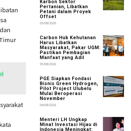
Karbon Sektor
Pertanian, Libatkan
libatan
Petani dalam Proyek
Offset
esa
05/08/2026
 dan
Carbon Hub Kehutanan
 Timur
Harus Libatkan
Masyarakat, Pakar UGM:
Pastikan Pembagian
Manfaat yang Adil
05/08/2026
ol
PGE Siapkan Fondasi
Bisnis Green Hydrogen,
Pilot Project Ulubelu
Mulai Beroperasi
November
syarakat
04/08/2026
Menteri LH Ungkap
kata
Minat Investasi Hijau di
Indonesia Meningkat: