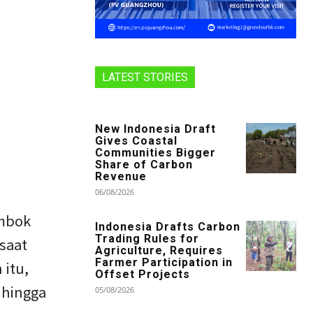
LATEST STORIES
New Indonesia Draft
Gives Coastal
Communities Bigger
Share of Carbon
Revenue
06/08/2026
ombok
Indonesia Drafts Carbon
Trading Rules for
saat
Agriculture, Requires
Farmer Participation in
 itu,
Offset Projects
 hingga
05/08/2026