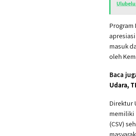
Ulubelu
Program 
apresias
masuk da
oleh Kem
Baca jug
Udara, 
Direktur
memiliki
(CSV) seh
masyarak