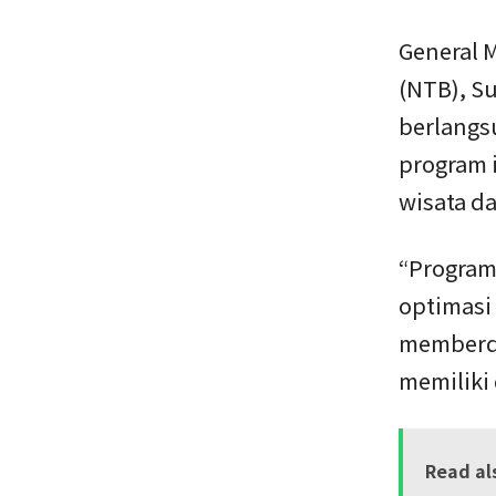
General 
(NTB), S
berlangs
program 
wisata da
“Program
optimasi
memberda
memiliki 
Read al