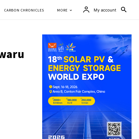
CARBON CHRONICLES
MORE
My account
owaru