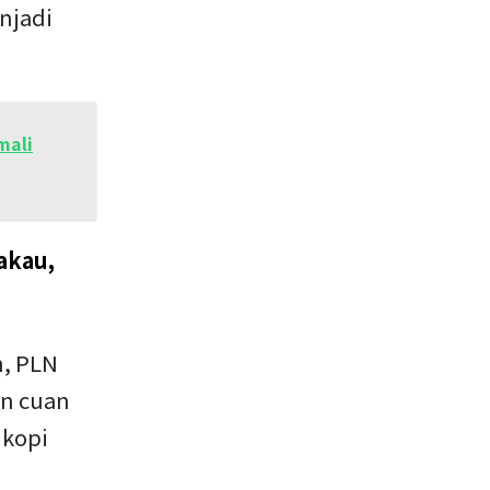
njadi
mali
akau,
n, PLN
en cuan
 kopi