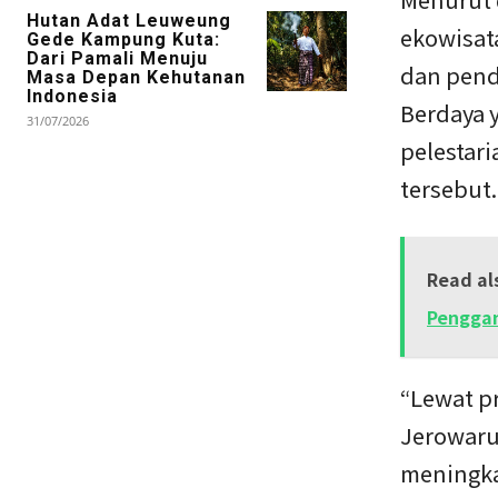
Hutan Adat Leuweung
ekowisat
Gede Kampung Kuta:
Dari Pamali Menuju
dan pend
Masa Depan Kehutanan
Indonesia
Berdaya 
31/07/2026
pelestar
tersebut.
Read al
Penggan
“Lewat p
Jerowaru
meningka