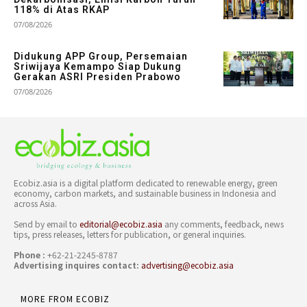
118% di Atas RKAP
07/08/2026
Didukung APP Group, Persemaian
Sriwijaya Kemampo Siap Dukung
Gerakan ASRI Presiden Prabowo
07/08/2026
Ecobiz.asia is a digital platform dedicated to renewable energy, green
economy, carbon markets, and sustainable business in Indonesia and
across Asia.
Send by email to
editorial@ecobiz.asia
any comments, feedback, news
tips, press releases, letters for publication, or general inquiries.
Phone :
+62-21-2245-8787
Advertising inquires contact:
advertising@ecobiz.asia
MORE FROM ECOBIZ