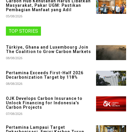
Carbon Hub Kehutanan Harus Libatkan
Masyarakat, Pakar UGM: Pastikan
Pembagian Manfaat yang Adil
05/08/2026
TOP STORIES
Türkiye, Ghana and Luxembourg Join
The Coalition to Grow Carbon Markets
08/08/2026
Pertamina Exceeds First-Half 2026
Decarbonization Target by 118%
08/08/2026
OJK Develops Carbon Insurance to
Unlock Financing for Indonesia’s
Carbon Projects
07/08/2026
Pertamina Lampaui Target
Dekarbonisasi, Emisi Karbon Turun