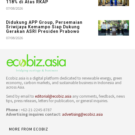
118% di Atas RKAP
07/08/2026
Didukung APP Group, Persemaian
Sriwijaya Kemampo Siap Dukung
Gerakan ASRI Presiden Prabowo
07/08/2026
Ecobiz.asia is a digital platform dedicated to renewable energy, green
economy, carbon markets, and sustainable business in Indonesia and
across Asia.
Send by email to
editorial@ecobiz.asia
any comments, feedback, news
tips, press releases, letters for publication, or general inquiries.
Phone :
+62-21-2245-8787
Advertising inquires contact:
advertising@ecobiz.asia
MORE FROM ECOBIZ