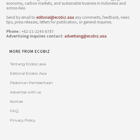
economy, carbon markets, and sustainable business in Indonesia and
across Asia.
Send by email to
editorial@ecobiz.asia
any comments, feedback, news
tips, press releases, letters for publication, or general inquiries.
Phone :
+62-21-2245-8787
Advertising inquires contact:
advertising@ecobiz.asia
MORE FROM ECOBIZ
Tentang Ecobiz.asia
Editorial Ecobiz Asia
Pedoman Pemberitaan
Advertise with us
Kontak
FAQ
Privacy Policy