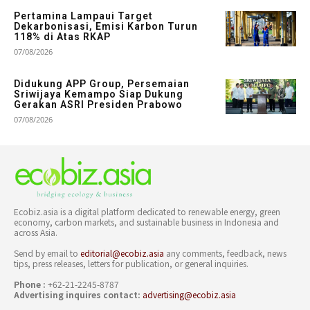
Pertamina Lampaui Target
Dekarbonisasi, Emisi Karbon Turun
118% di Atas RKAP
07/08/2026
Didukung APP Group, Persemaian
Sriwijaya Kemampo Siap Dukung
Gerakan ASRI Presiden Prabowo
07/08/2026
Ecobiz.asia is a digital platform dedicated to renewable energy, green
economy, carbon markets, and sustainable business in Indonesia and
across Asia.
Send by email to
editorial@ecobiz.asia
any comments, feedback, news
tips, press releases, letters for publication, or general inquiries.
Phone :
+62-21-2245-8787
Advertising inquires contact:
advertising@ecobiz.asia