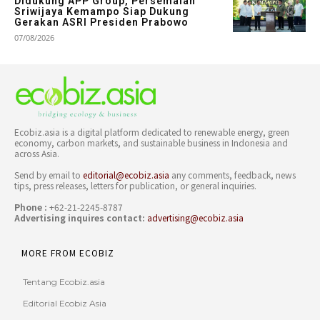
Didukung APP Group, Persemaian
Sriwijaya Kemampo Siap Dukung
Gerakan ASRI Presiden Prabowo
07/08/2026
Ecobiz.asia is a digital platform dedicated to renewable energy, green
economy, carbon markets, and sustainable business in Indonesia and
across Asia.
Send by email to
editorial@ecobiz.asia
any comments, feedback, news
tips, press releases, letters for publication, or general inquiries.
Phone :
+62-21-2245-8787
Advertising inquires contact:
advertising@ecobiz.asia
MORE FROM ECOBIZ
Tentang Ecobiz.asia
Editorial Ecobiz Asia