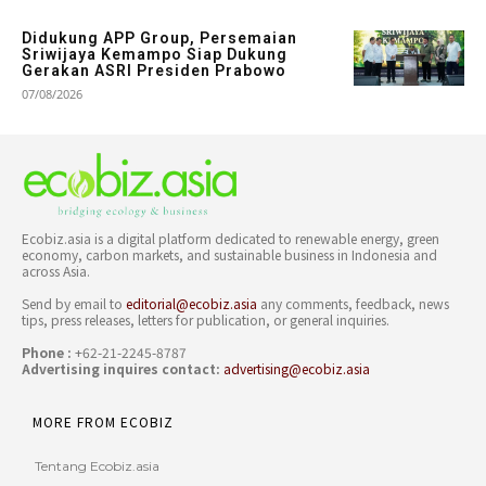
Didukung APP Group, Persemaian
Sriwijaya Kemampo Siap Dukung
Gerakan ASRI Presiden Prabowo
07/08/2026
Ecobiz.asia is a digital platform dedicated to renewable energy, green
economy, carbon markets, and sustainable business in Indonesia and
across Asia.
Send by email to
editorial@ecobiz.asia
any comments, feedback, news
tips, press releases, letters for publication, or general inquiries.
Phone :
+62-21-2245-8787
Advertising inquires contact:
advertising@ecobiz.asia
MORE FROM ECOBIZ
Tentang Ecobiz.asia