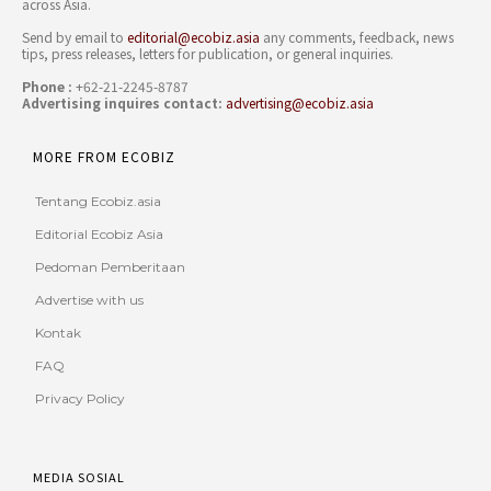
across Asia.
Send by email to
editorial@ecobiz.asia
any comments, feedback, news
tips, press releases, letters for publication, or general inquiries.
Phone :
+62-21-2245-8787
Advertising inquires contact:
advertising@ecobiz.asia
MORE FROM ECOBIZ
Tentang Ecobiz.asia
Editorial Ecobiz Asia
Pedoman Pemberitaan
Advertise with us
Kontak
FAQ
Privacy Policy
MEDIA SOSIAL