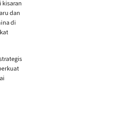
i kisaran
baru dan
ina di
kat
strategis
perkuat
ai