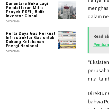
Danantara Buka Lagi
menghasil
Pendaftaran Mitra
Proyek PSEL, Bidik
dalam ne
Investor Global
06/08/2026
Perta Daya Gas Perkuat
Read al
Infrastruktur Gas untuk
Dukung Ketahanan
Pembang
Energi Nasional
06/08/2026
“Eksisten
perusaha
nilai tam
Direktur
bahwa Po