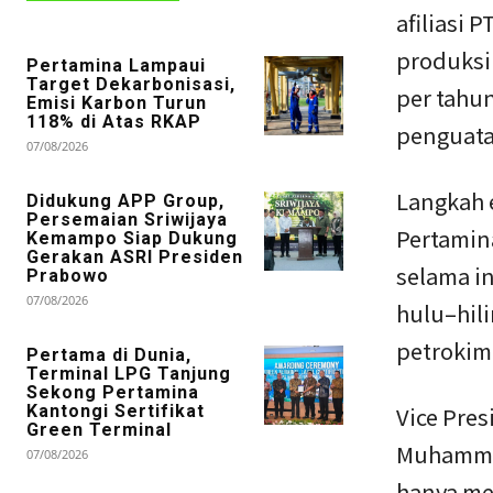
afiliasi 
produksi 
Pertamina Lampaui
Target Dekarbonisasi,
per tahun
Emisi Karbon Turun
118% di Atas RKAP
penguata
07/08/2026
Langkah 
Didukung APP Group,
Persemaian Sriwijaya
Pertamina
Kemampo Siap Dukung
Gerakan ASRI Presiden
selama i
Prabowo
07/08/2026
hulu–hili
petrokim
Pertama di Dunia,
Terminal LPG Tanjung
Sekong Pertamina
Kantongi Sertifikat
Vice Pre
Green Terminal
Muhammad
07/08/2026
hanya me