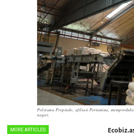
Polytama Propindo, afiliasi Pertamina, memproduks
negeri.
Ecobiz.a
MORE ARTICLES