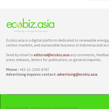
Ecobiz.asia is a digital platform dedicated to renewable energ
carbon markets, and sustainable business in Indonesia and acro
Send by email to
editorial@ecobiz.asia
any comments, feedback
press releases, letters for publication, or general inquiries.
Phone :
+62-21-2245-8787
Advertising inquires contact:
advertising@ecobiz.asia
© Copyright 2008 - 2026 Ecobiz Asia. All Rights Reserved.