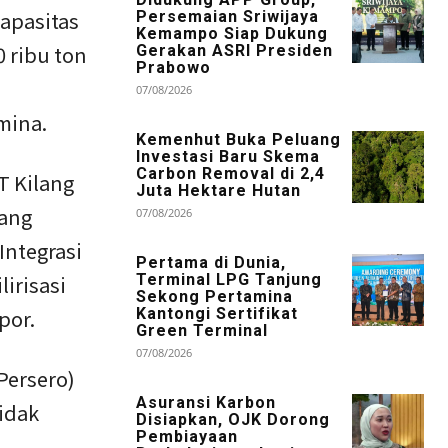
kapasitas
Persemaian Sriwijaya
Kemampo Siap Dukung
0 ribu ton
Gerakan ASRI Presiden
Prabowo
07/08/2026
mina.
Kemenhut Buka Peluang
Investasi Baru Skema
Carbon Removal di 2,4
T Kilang
Juta Hektare Hutan
yang
07/08/2026
Integrasi
Pertama di Dunia,
lirisasi
Terminal LPG Tanjung
Sekong Pertamina
por.
Kantongi Sertifikat
Green Terminal
07/08/2026
Persero)
Asuransi Karbon
idak
Disiapkan, OJK Dorong
Pembiayaan