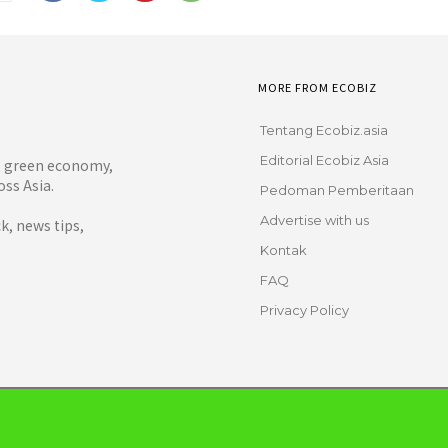
MORE FROM ECOBIZ
Tentang Ecobiz.asia
Editorial Ecobiz Asia
y, green economy,
ss Asia.
Pedoman Pemberitaan
Advertise with us
, news tips,
Kontak
FAQ
Privacy Policy