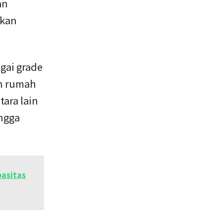
an
lkan
gai grade
n rumah
tara lain
ingga
asitas