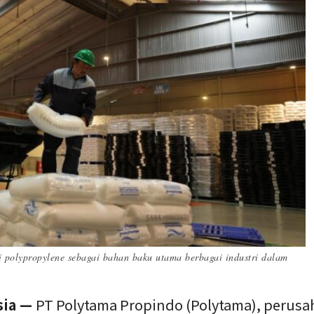
i polypropylene sebagai bahan baku utama berbagai industri dalam
sia —
PT Polytama Propindo (Polytama), perus