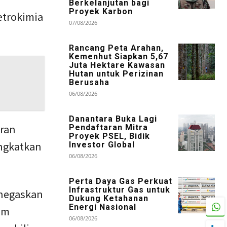
Berkelanjutan bagi
Proyek Karbon
etrokimia
07/08/2026
Rancang Peta Arahan,
Kemenhut Siapkan 5,67
Juta Hektare Kawasan
Hutan untuk Perizinan
Berusaha
06/08/2026
Danantara Buka Lagi
eran
Pendaftaran Mitra
Proyek PSEL, Bidik
ngkatkan
Investor Global
06/08/2026
Perta Daya Gas Perkuat
Infrastruktur Gas untuk
enegaskan
Dukung Ketahanan
Energi Nasional
em
06/08/2026