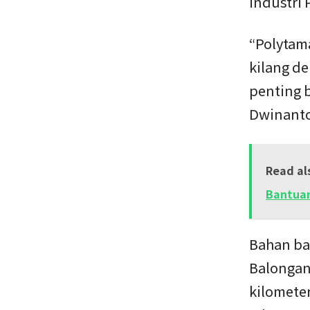
industri 
“Polytam
kilang de
penting b
Dwinanto
Read al
Bantuan
Bahan ba
Balongan
kilometer