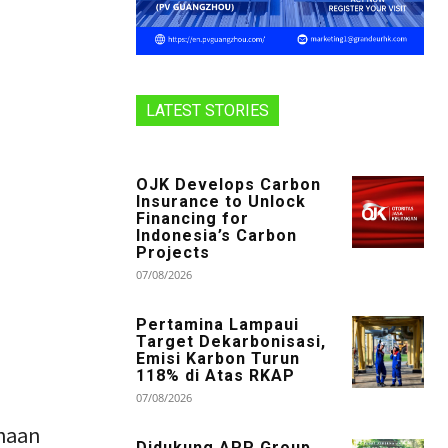
LATEST STORIES
OJK Develops Carbon
Insurance to Unlock
Financing for
Indonesia’s Carbon
Projects
07/08/2026
Pertamina Lampaui
Target Dekarbonisasi,
Emisi Karbon Turun
118% di Atas RKAP
07/08/2026
ahaan
Didukung APP Group,