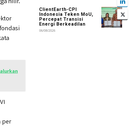
a hilir.
ClientEarth-CPI
Indonesia Teken MoU,
ektor
Percepat Transisi
Energi Berkeadilan
 fondasi
06/08/2026
kata
alurkan
VI
n per