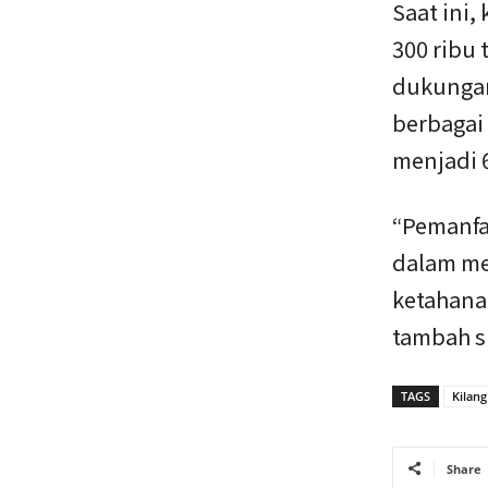
Saat ini,
300 ribu 
dukungan
berbagai 
menjadi 6
“Pemanfaa
dalam me
ketahanan
tambah s
TAGS
Kilang
Share