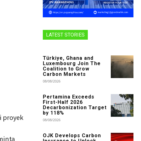
LATEST STORIES
Türkiye, Ghana and
Luxembourg Join The
Coalition to Grow
Carbon Markets
08/08/2026
Pertamina Exceeds
First-Half 2026
Decarbonization Target
by 118%
i proyek
08/08/2026
OJK Develops Carbon
minta
Insurance to Unlock