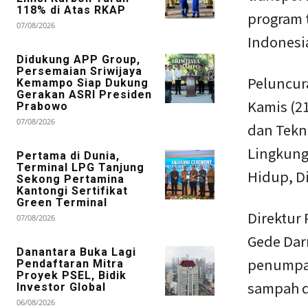
118% di Atas RKAP
program t
07/08/2026
Indonesi
Didukung APP Group,
Persemaian Sriwijaya
Peluncura
Kemampo Siap Dukung
Gerakan ASRI Presiden
Kamis (21
Prabowo
07/08/2026
dan Tekno
Lingkung
Pertama di Dunia,
Terminal LPG Tanjung
Hidup, D
Sekong Pertamina
Kantongi Sertifikat
Green Terminal
Direktur 
07/08/2026
Gede Dar
Danantara Buka Lagi
penumpan
Pendaftaran Mitra
Proyek PSEL, Bidik
sampah d
Investor Global
06/08/2026