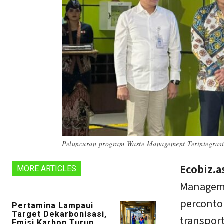
Peluncuran program Waste Management Terintegras
Ecobiz.as
MORE ARTICLES
Manageme
perconto
Pertamina Lampaui
Target Dekarbonisasi,
transpor
Emisi Karbon Turun