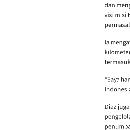
dan menga
visi mis
permasala
Ia mengat
kilometer
termasuk 
“Saya har
Indonesia
Diaz jug
pengelol
penumpang