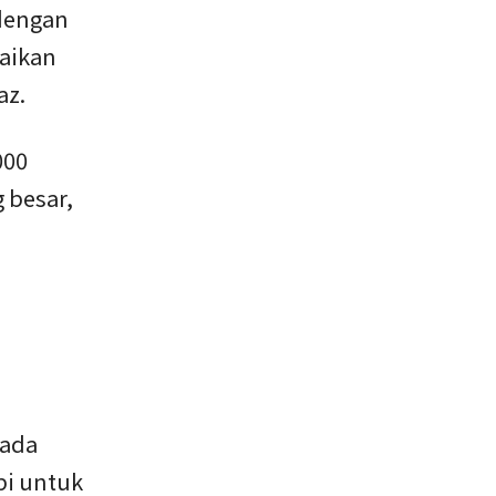
 dengan
saikan
az.
000
 besar,
pada
pi untuk