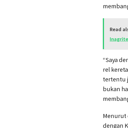
membang
Read al
Inagrit
“Saya den
rel keret
tertentu 
bukan ha
membangu
Menurut 
dengan K