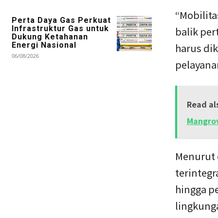
“Mobilita
Perta Daya Gas Perkuat
Infrastruktur Gas untuk
balik pe
Dukung Ketahanan
Energi Nasional
harus di
06/08/2026
pelayanan
Read al
Mangrov
Menurut 
terinteg
hingga p
lingkung