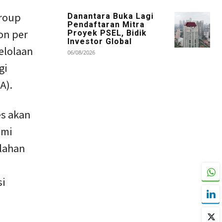
Group
Danantara Buka Lagi
Pendaftaran Mitra
ton per
Proyek PSEL, Bidik
Investor Global
elolaan
06/08/2026
gi
A).
es akan
omi
ilahan
si