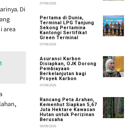
07/08/2026
arinya. Di
yang
Pertama di Dunia,
Terminal LPG Tanjung
i area
Sekong Pertamina
Kantongi Sertifikat
Green Terminal
07/08/2026
Asuransi Karbon
t
Disiapkan, OJK Dorong
Pembiayaan
Berkelanjutan bagi
Proyek Karbon
07/08/2026
a
Rancang Peta Arahan,
lahan,
Kemenhut Siapkan 5,67
Juta Hektare Kawasan
Hutan untuk Perizinan
Berusaha
06/08/2026