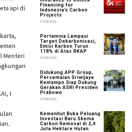
Financing for
eta api di
Indonesia’s Carbon
Projects
07/08/2026
karta,
Pertamina Lampaui
Target Dekarbonisasi,
ajemen
Emisi Karbon Turun
118% di Atas RKAP
l Menteri
07/08/2026
ingkungan
Didukung APP Group,
Persemaian Sriwijaya
Kemampo Siap Dukung
Gerakan ASRI Presiden
I, I
Prabowo
07/08/2026
ulan
Kemenhut Buka Peluang
Investasi Baru Skema
ian.
Carbon Removal di 2,4
Juta Hektare Hutan