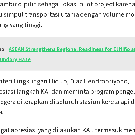
ambir dipilih sebagai lokasi pilot project karen
tu simpul transportasi utama dengan volume mob
g yang tinggi.
so:
ASEAN Strengthens Regional Readiness for El Niño 
oundary Haze
nteri Lingkungan Hidup, Diaz Hendropriyono,
siasi langkah KAI dan meminta program penge
gera diterapkan di seluruh stasiun kereta api d
a.
ngat apresiasi yang dilakukan KAI, termasuk 