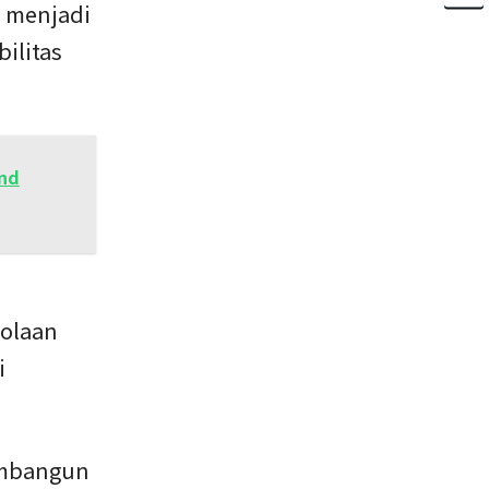
a menjadi
ilitas
and
lolaan
i
membangun