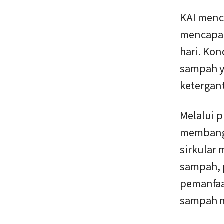
KAI menc
mencapai 
hari. Ko
sampah y
ketergan
Melalui 
membangu
sirkular
sampah, 
pemanfaa
sampah m