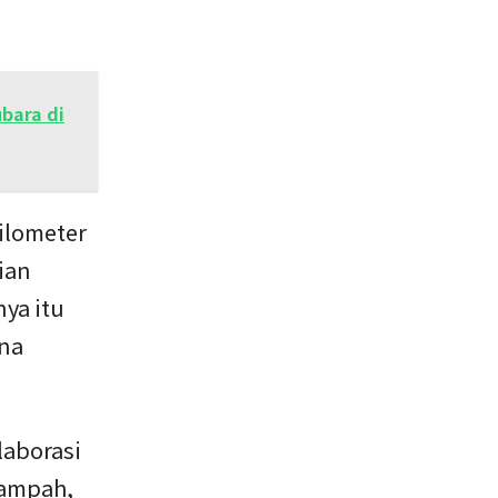
bara di
kilometer
ian
ya itu
ana
laborasi
sampah,