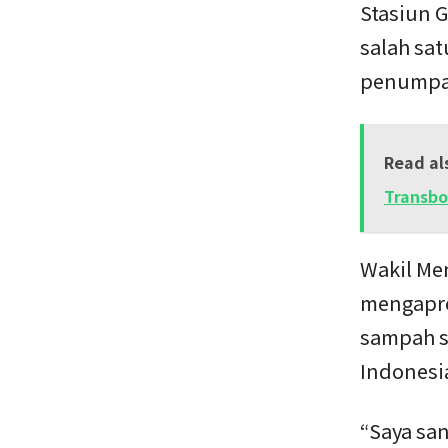
Stasiun G
salah sa
penumpan
Read al
Transb
Wakil Me
mengapre
sampah se
Indonesi
“Saya sa