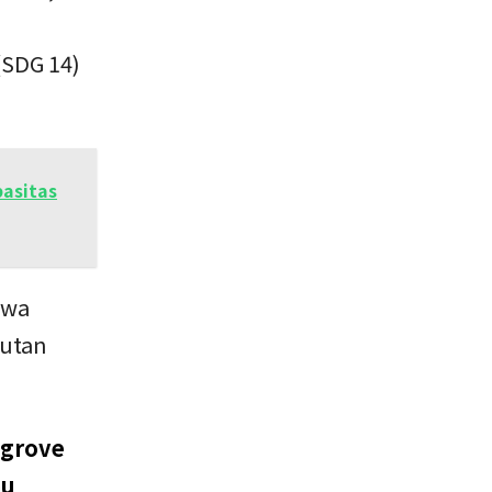
(SDG 14)
asitas
awa
autan
ngrove
au