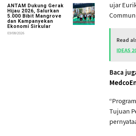
ujar Euri
ANTAM Dukung Gerak
Hijau 2026, Salurkan
Communic
5.000 Bibit Mangrove
dan Kampanyekan
Ekonomi Sirkular
03/08/2026
Read al
IDEAS 2
Baca jug
MedcoEne
“Program
Tujuan P
pernyataa