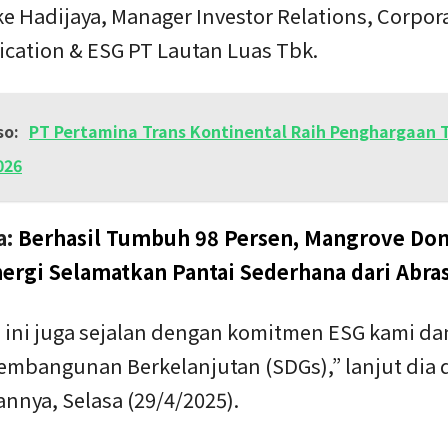
ke Hadijaya, Manager Investor Relations, Corpor
ation & ESG PT Lautan Luas Tbk.
so:
PT Pertamina Trans Kontinental Raih Penghargaan T
026
a:
Berhasil Tumbuh 98 Persen, Mangrove Don
rgi Selamatkan Pantai Sederhana dari Abra
 ini juga sejalan dengan komitmen ESG kami dan
embangunan Berkelanjutan (SDGs),” lanjut dia
nnya, Selasa (29/4/2025).