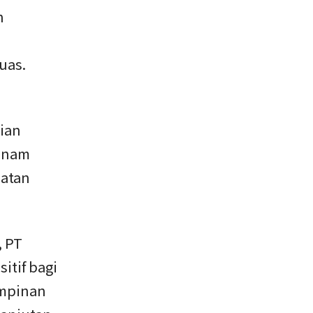
n
uas.
ian
nanam
patan
, PT
itif bagi
impinan