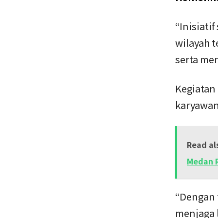
“Inisiati
wilayah 
serta me
Kegiatan
karyawan 
Read al
Medan R
“Dengan t
menjaga 