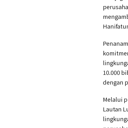
perusaha
mengambi
Hanifatun
Penanama
komitmen
lingkung
10.000 bi
dengan pe
Melalui p
Lautan L
lingkung