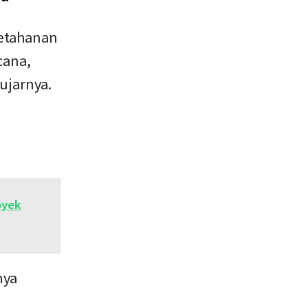
ketahanan
cana,
ujarnya.
a
oyek
nya