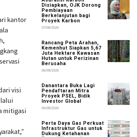
Disiapkan, OJK Dorong
Pembiayaan
Berkelanjutan bagi
ri kantor
Proyek Karbon
07/08/2026
ala
h,
Rancang Peta Arahan,
Kemenhut Siapkan 5,67
ngkang
Juta Hektare Kawasan
Hutan untuk Perizinan
servasi
Berusaha
06/08/2026
Danantara Buka Lagi
ari visi
Pendaftaran Mitra
Proyek PSEL, Bidik
lalui
Investor Global
06/08/2026
 mitigasi
Perta Daya Gas Perkuat
Infrastruktur Gas untuk
arakat,”
Dukung Ketahanan