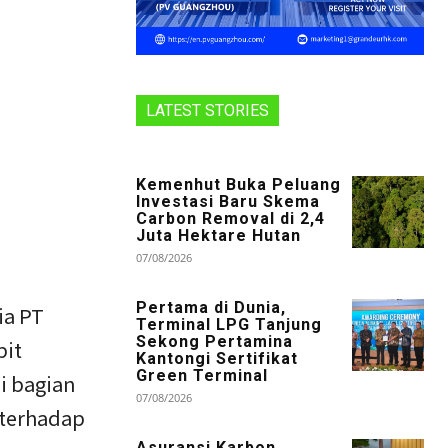
LATEST STORIES
Kemenhut Buka Peluang
Investasi Baru Skema
Carbon Removal di 2,4
Juta Hektare Hutan
07/08/2026
Pertama di Dunia,
ia PT
Terminal LPG Tanjung
Sekong Pertamina
bit
Kantongi Sertifikat
Green Terminal
i bagian
07/08/2026
 terhadap
Asuransi Karbon