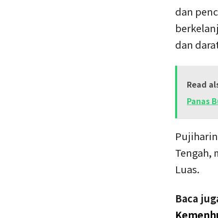
dan penca
berkelanj
dan darat
Read al
Panas B
Pujiharin
Tengah, 
Luas.
Baca jug
Kemenhu