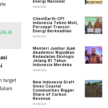
Energi Nasional
ate
06/08/2026
ClientEarth-CPI
Indonesia Teken MoU,
Percepat Transisi
JSL di
Energi Berkeadilan
06/08/2026
Menteri Jumhur Ajak
Akademisi Wujudkan
asi
Kedaulatan Ekologis
Jelang 81 Tahun
si
Indonesia Merdeka
06/08/2026
 target
New Indonesia Draft
Gives Coastal
 dalam
Communities Bigger
Share of Carbon
Revenue
06/08/2026