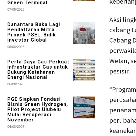
keberlan
Green Terminal
07/08/2026
Aksi lin
Danantara Buka Lagi
cabang La
Pendaftaran Mitra
Proyek PSEL, Bidik
Cabang D
Investor Global
06/08/2026
perwakil
Wetan, se
Perta Daya Gas Perkuat
Infrastruktur Gas untuk
pesisir.
Dukung Ketahanan
Energi Nasional
06/08/2026
“Program 
perusahaa
PGE Siapkan Fondasi
Bisnis Green Hydrogen,
penanama
Pilot Project Ulubelu
Mulai Beroperasi
perubaha
November
04/08/2026
keanekar