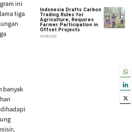
gram ini
Indonesia Drafts Carbon
ama tiga
Trading Rules for
Agriculture, Requires
gkungan
Farmer Participation in
Offset Projects
ga
05/08/2026
h banyak
ahan
 dihadapi
kung
sisir,