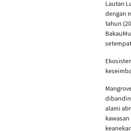
Lautan L
dengan m
tahun (2
BakauMu 
setempat
Ekosiste
keseimba
Mangrove
dibandin
alami ab
kawasan 
keanekar