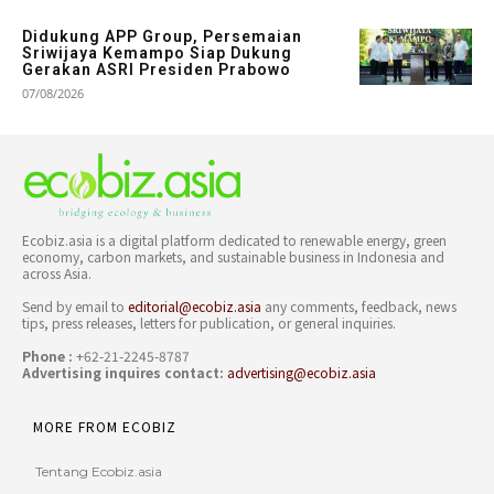
Didukung APP Group, Persemaian
Sriwijaya Kemampo Siap Dukung
Gerakan ASRI Presiden Prabowo
07/08/2026
Ecobiz.asia is a digital platform dedicated to renewable energy, green
economy, carbon markets, and sustainable business in Indonesia and
across Asia.
Send by email to
editorial@ecobiz.asia
any comments, feedback, news
tips, press releases, letters for publication, or general inquiries.
Phone :
+62-21-2245-8787
Advertising inquires contact:
advertising@ecobiz.asia
MORE FROM ECOBIZ
Tentang Ecobiz.asia