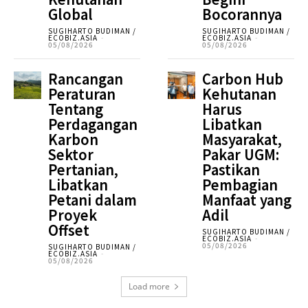
Global
Bocorannya
SUGIHARTO BUDIMAN /
SUGIHARTO BUDIMAN /
ECOBIZ.ASIA
-
ECOBIZ.ASIA
-
05/08/2026
05/08/2026
Rancangan
Carbon Hub
Peraturan
Kehutanan
Tentang
Harus
Perdagangan
Libatkan
Karbon
Masyarakat,
Sektor
Pakar UGM:
Pertanian,
Pastikan
Libatkan
Pembagian
Petani dalam
Manfaat yang
Proyek
Adil
Offset
SUGIHARTO BUDIMAN /
ECOBIZ.ASIA
-
05/08/2026
SUGIHARTO BUDIMAN /
ECOBIZ.ASIA
-
05/08/2026
Load more