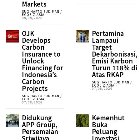
Markets
SUGIHARTO BUDIMAN /
ECOBIZ.ASIA
-
08/08/2026
OJK
Pertamina
Develops
Lampaui
Carbon
Target
Insurance to
Dekarbonisasi,
Unlock
Emisi Karbon
Financing for
Turun 118% di
Indonesia’s
Atas RKAP
Carbon
SUGIHARTO BUDIMAN /
ECOBIZ.ASIA
-
Projects
07/08/2026
SUGIHARTO BUDIMAN /
ECOBIZ.ASIA
-
07/08/2026
Didukung
Kemenhut
APP Group,
Buka
Persemaian
Peluang
Sriwijaya
Investasi