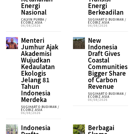
Energi
Energi
Nasional
Berkeadilan
CALVIN PURBA /
SUGIHARTO BUDIMAN /
ECOBIZ.ASIA
-
ECOBIZ.ASIA
-
06/08/2026
06/08/2026
Menteri
New
Jumhur Ajak
Indonesia
Akademisi
Draft Gives
Wujudkan
Coastal
Kedaulatan
Communities
Ekologis
Bigger Share
Jelang 81
of Carbon
Tahun
Revenue
Indonesia
SUGIHARTO BUDIMAN /
ECOBIZ.ASIA
-
Merdeka
06/08/2026
SUGIHARTO BUDIMAN /
ECOBIZ.ASIA
-
06/08/2026
Indonesia
Berbagai