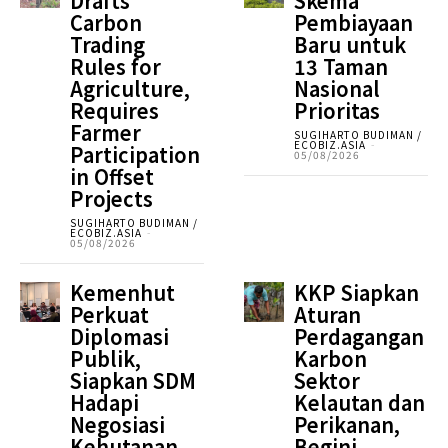
Drafts
Skema
Carbon
Pembiayaan
Trading
Baru untuk
Rules for
13 Taman
Agriculture,
Nasional
Requires
Prioritas
Farmer
SUGIHARTO BUDIMAN /
ECOBIZ.ASIA
-
Participation
05/08/2026
in Offset
Projects
SUGIHARTO BUDIMAN /
ECOBIZ.ASIA
-
05/08/2026
Kemenhut
KKP Siapkan
Perkuat
Aturan
Diplomasi
Perdagangan
Publik,
Karbon
Siapkan SDM
Sektor
Hadapi
Kelautan dan
Negosiasi
Perikanan,
Kehutanan
Begini