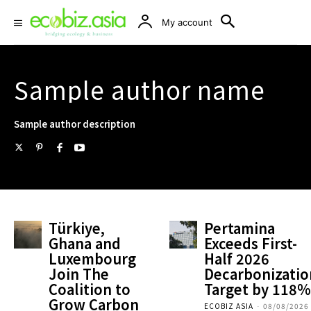
My account
Sample author name
Sample author description
Türkiye,
Pertamina
Ghana and
Exceeds First-
Luxembourg
Half 2026
Join The
Decarbonizatio
Coalition to
Target by 118
Grow Carbon
ECOBIZ ASIA
-
08/08/2026