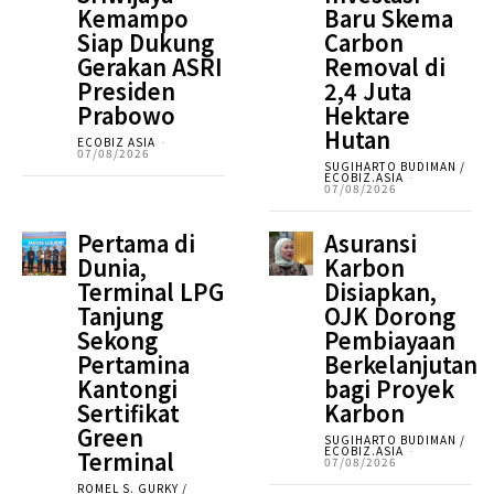
Kemampo
Baru Skema
Siap Dukung
Carbon
Gerakan ASRI
Removal di
Presiden
2,4 Juta
Prabowo
Hektare
Hutan
ECOBIZ ASIA
-
07/08/2026
SUGIHARTO BUDIMAN /
ECOBIZ.ASIA
-
07/08/2026
Pertama di
Asuransi
Dunia,
Karbon
Terminal LPG
Disiapkan,
Tanjung
OJK Dorong
Sekong
Pembiayaan
Pertamina
Berkelanjutan
Kantongi
bagi Proyek
Sertifikat
Karbon
Green
SUGIHARTO BUDIMAN /
ECOBIZ.ASIA
-
Terminal
07/08/2026
ROMEL S. GURKY /