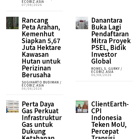
ECOBIZ.ASIA
-
07/08/2026
Rancang
Danantara
Peta Arahan,
Buka Lagi
Kemenhut
Pendaftaran
Siapkan 5,67
Mitra Proyek
Juta Hektare
PSEL, Bidik
Kawasan
Investor
Hutan untuk
Global
Perizinan
ROMEL S. GURKY /
ECOBIZ.ASIA
-
Berusaha
06/08/2026
SUGIHARTO BUDIMAN /
ECOBIZ.ASIA
-
06/08/2026
Perta Daya
ClientEarth-
Gas Perkuat
CPI
Infrastruktur
Indonesia
Gas untuk
Teken MoU,
Dukung
Percepat
Ketahanan
Transisi