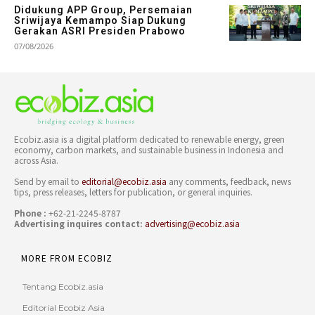
Didukung APP Group, Persemaian
Sriwijaya Kemampo Siap Dukung
Gerakan ASRI Presiden Prabowo
07/08/2026
Ecobiz.asia is a digital platform dedicated to renewable energy, green
economy, carbon markets, and sustainable business in Indonesia and
across Asia.
Send by email to
editorial@ecobiz.asia
any comments, feedback, news
tips, press releases, letters for publication, or general inquiries.
Phone :
+62-21-2245-8787
Advertising inquires contact:
advertising@ecobiz.asia
MORE FROM ECOBIZ
Tentang Ecobiz.asia
Editorial Ecobiz Asia