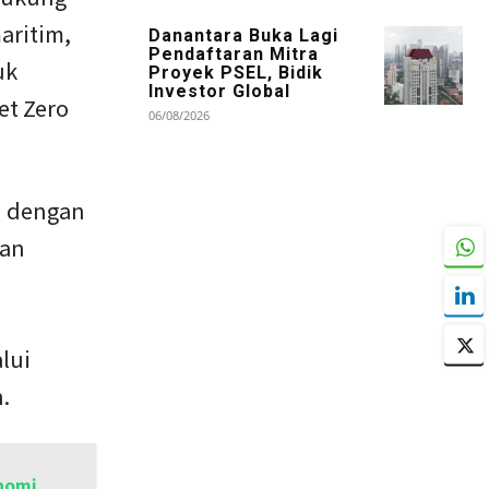
aritim,
Danantara Buka Lagi
Pendaftaran Mitra
uk
Proyek PSEL, Bidik
Investor Global
t Zero
06/08/2026
an dengan
kan
lui
.
nomi