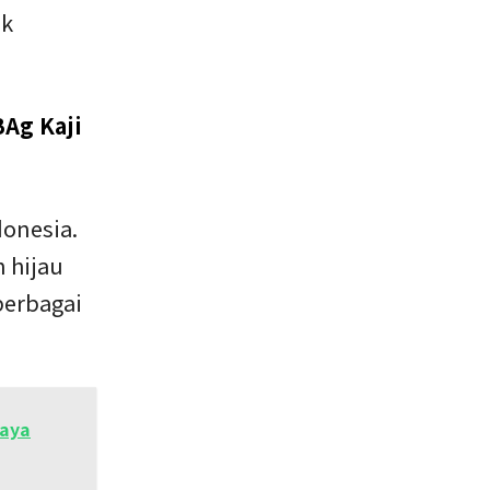
ik
Ag Kaji
donesia.
 hijau
berbagai
iaya