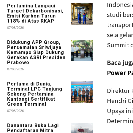
Indonesi
Pertamina Lampaui
Target Dekarbonisasi,
studi be
Emisi Karbon Turun
118% di Atas RKAP
transpor
07/08/2026
sela gel
Didukung APP Group,
Summit di
Persemaian Sriwijaya
Kemampo Siap Dukung
Gerakan ASRI Presiden
Baca jug
Prabowo
07/08/2026
Power P
Pertama di Dunia,
Terminal LPG Tanjung
Direktur
Sekong Pertamina
Kantongi Sertifikat
Hendri G
Green Terminal
Upaya ini
07/08/2026
Determin
Danantara Buka Lagi
Pendaftaran Mitra