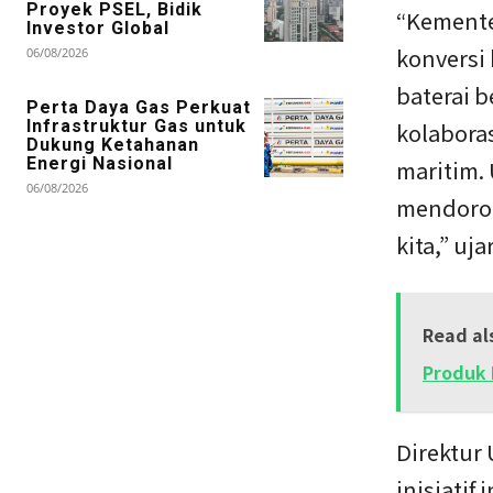
Proyek PSEL, Bidik
“Kemente
Investor Global
konversi
06/08/2026
baterai 
Perta Daya Gas Perkuat
Infrastruktur Gas untuk
kolabora
Dukung Ketahanan
Energi Nasional
maritim.
06/08/2026
mendoron
kita,” uj
Read al
Produk 
Direktur
inisiati