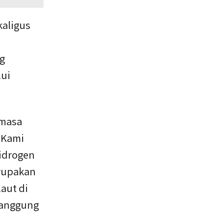
kaligus
g
lui
 masa
. Kami
hidrogen
erupakan
aut di
 panggung