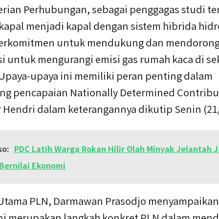
rian Perhubungan, sebagai penggagas studi te
 kapal menjadi kapal dengan sistem hibrida hid
berkomitmen untuk mendukung dan mendoron
si untuk mengurangi emisi gas rumah kaca di se
 Upaya-upaya ini memiliki peran penting dalam
g pencapaian Nationally Determined Contribu
ar Hendri dalam keterangannya dikutip Senin (21/
so:
PDC Latih Warga Rokan Hilir Olah Minyak Jelantah J
Bernilai Ekonomi
 Utama PLN, Darmawan Prasodjo menyampaika
f ini merupakan langkah konkret PLN dalam me