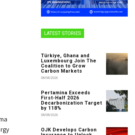
LATEST STORIES
Türkiye, Ghana and
Luxembourg Join The
Coalition to Grow
Carbon Markets
08/08/2026
Pertamina Exceeds
First-Half 2026
Decarbonization Target
by 118%
08/08/2026
ama
rgy
OJK Develops Carbon
Insurance to Unlock