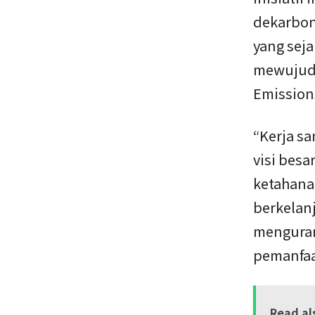
dekarboni
yang seja
mewujudk
Emissions
“Kerja sa
visi bes
ketahana
berkelanj
mengurang
pemanfaa
Read al