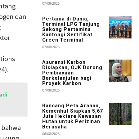
07/08/2026
ntang
rogen dan
Pertama di Dunia,
Terminal LPG Tanjung
g
Sekong Pertamina
Kantongi Sertifikat
ktor
Green Terminal
07/08/2026
tions
Asuransi Karbon
4).
Disiapkan, OJK Dorong
Pembiayaan
Berkelanjutan bagi
Proyek Karbon
07/08/2026
adi
Rancang Peta Arahan,
Kemenhut Siapkan 5,67
Juta Hektare Kawasan
Hutan untuk Perizinan
n bahwa
Berusaha
06/08/2026
ndukung