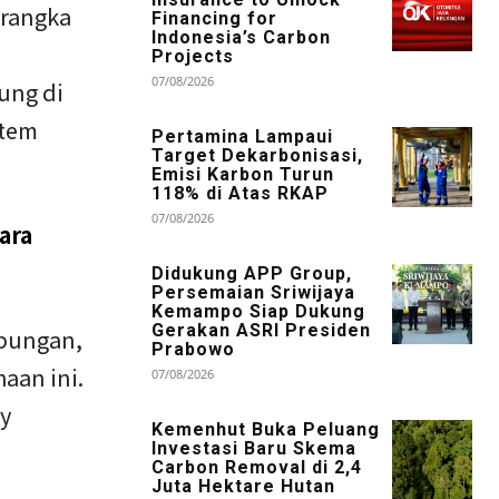
 rangka
Financing for
Indonesia’s Carbon
Projects
07/08/2026
ung di
stem
Pertamina Lampaui
Target Dekarbonisasi,
Emisi Karbon Turun
118% di Atas RKAP
07/08/2026
ara
Didukung APP Group,
Persemaian Sriwijaya
Kemampo Siap Dukung
Gerakan ASRI Presiden
ubungan,
Prabowo
aan ini.
07/08/2026
ly
Kemenhut Buka Peluang
Investasi Baru Skema
Carbon Removal di 2,4
Juta Hektare Hutan