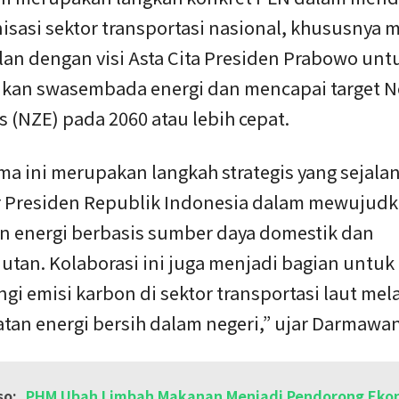
sasi sektor transportasi nasional, khususnya m
lan dengan visi Asta Cita Presiden Prabowo unt
an swasembada energi dan mencapai target Ne
 (NZE) pada 2060 atau lebih cepat.
ma ini merupakan langkah strategis yang sejal
ar Presiden Republik Indonesia dalam mewujud
n energi berbasis sumber daya domestik dan
utan. Kolaborasi ini juga menjadi bagian untuk
i emisi karbon di sektor transportasi laut mela
tan energi bersih dalam negeri,” ujar Darmawan
so:
PHM Ubah Limbah Makanan Menjadi Pendorong Eko