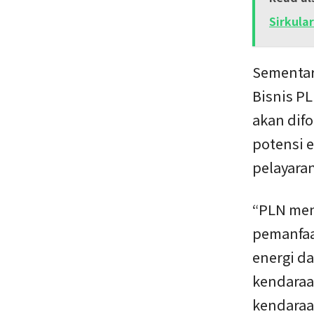
Sirkula
Sementar
Bisnis P
akan dif
potensi e
pelayaran
“PLN men
pemanfaat
energi d
kendaraa
kendaraan