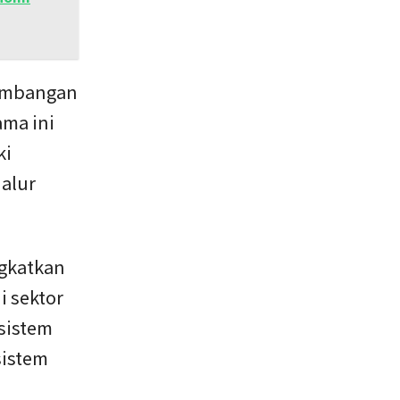
gembangan
ma ini
ki
jalur
ngkatkan
i sektor
sistem
sistem