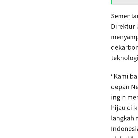
Sementara
Direktur
menyamp
dekarboni
teknologi
“Kami ba
depan Net
ingin me
hijau di 
langkah m
Indonesia