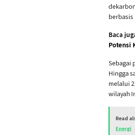
dekarboni
berbasis 
Baca jug
Potensi 
Sebagai 
Hingga sa
melalui 2
wilayah I
Read al
Energi