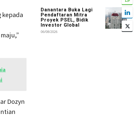
Danantara Buka Lagi
g kepada
Pendaftaran Mitra
Proyek PSEL, Bidik
Investor Global
06/08/2026
maju,”
nia
i
dar Dozyn
antian