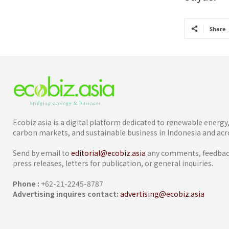
Share
Ecobiz.asia is a digital platform dedicated to renewable energ
carbon markets, and sustainable business in Indonesia and acro
Send by email to
editorial@ecobiz.asia
any comments, feedback
press releases, letters for publication, or general inquiries.
Phone :
+62-21-2245-8787
Advertising inquires contact:
advertising@ecobiz.asia