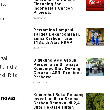
is.
Financing for
Indonesia’s Carbon
Projects
ndra
07/08/2026
Pertamina Lampaui
r
Target Dekarbonisasi,
Emisi Karbon Turun
118% di Atas RKAP
07/08/2026
gai
Didukung APP Group,
Persemaian Sriwijaya
). Indra
Kemampo Siap Dukung
Gerakan ASRI Presiden
 di Ritz
Prabowo
07/08/2026
Kemenhut Buka Peluang
Inovasi
Investasi Baru Skema
Carbon Removal di 2,4
Juta Hektare Hutan