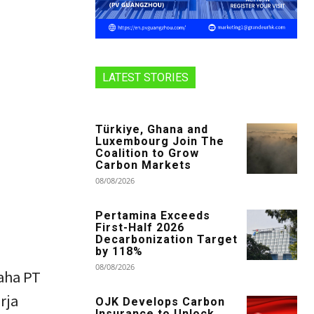
LATEST STORIES
Türkiye, Ghana and
Luxembourg Join The
Coalition to Grow
Carbon Markets
08/08/2026
Pertamina Exceeds
First-Half 2026
Decarbonization Target
by 118%
08/08/2026
saha PT
rja
OJK Develops Carbon
Insurance to Unlock