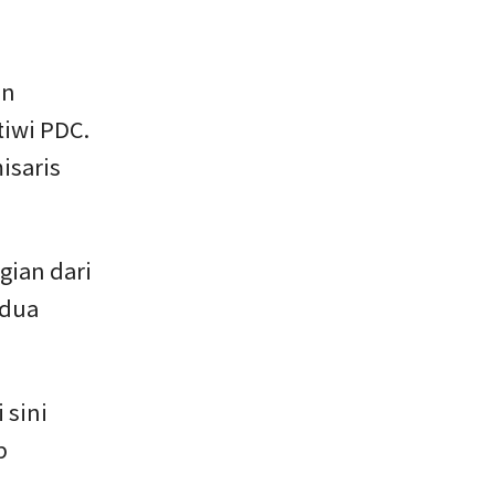
an
tiwi PDC.
isaris
gian dari
 dua
 sini
p