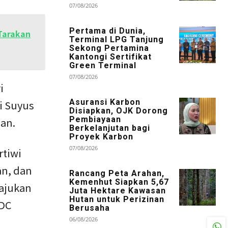
07/08/2026
Pertama di Dunia,
 Tarakan
Terminal LPG Tanjung
Sekong Pertamina
Kantongi Sertifikat
Green Terminal
07/08/2026
i
Asuransi Karbon
i Suyus
Disiapkan, OJK Dorong
Pembiayaan
aan.
Berkelanjutan bagi
Proyek Karbon
07/08/2026
rtiwi
an, dan
Rancang Peta Arahan,
Kemenhut Siapkan 5,67
ajukan
Juta Hektare Kawasan
Hutan untuk Perizinan
PDC
Berusaha
06/08/2026