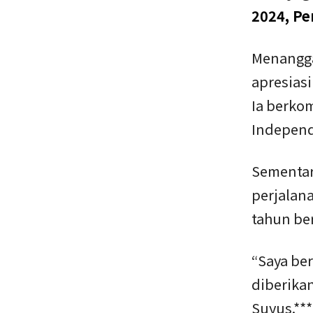
2024, Pe
Menangga
apresias
Ia berko
Indepen
Sementar
perjalan
tahun be
“Saya be
diberika
Suyus.***