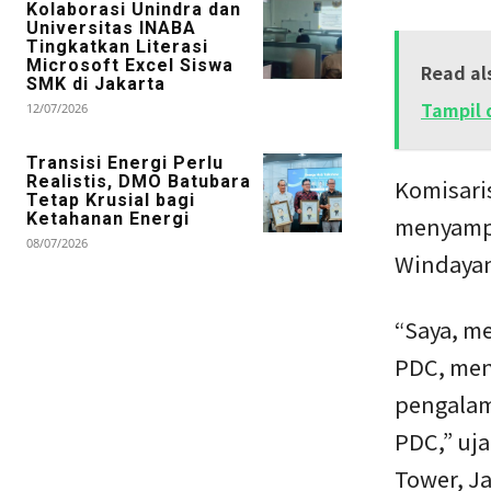
Kolaborasi Unindra dan
Universitas INABA
Tingkatkan Literasi
Microsoft Excel Siswa
Read al
SMK di Jakarta
Tampil 
12/07/2026
Transisi Energi Perlu
Realistis, DMO Batubara
Komisaris
Tetap Krusial bagi
Ketahanan Energi
menyampa
08/07/2026
Windayan
“Saya, me
PDC, men
pengalam
PDC,” uj
Tower, J