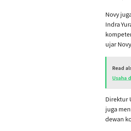
Novy jug
Indra Yu
kompeten
ujar Novy
Read al
Usaha d
Direktur 
juga men
dewan ko