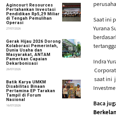
perusaha
Agincourt Resources
Pertahankan Investasi
Pendidikan Rp5,29 Miliar
Saat ini 
di Tengah Pemulihan
Operasi
Yurana S
27/07/2026
berdasar
Gerak Hijau 2026 Dorong
tertangg
Kolaborasi Pemerintah,
Dunia Usaha dan
Masyarakat, ANTAM
Pamerkan Capaian
Indra Yu
Dekarbonisasi
Corporat
26/07/2026
saat ini 
Batik Karya UMKM
Disabilitas Binaan
Investme
Pertamina EP Tarakan
Tampil di Forum
Nasional
Baca jug
16/07/2026
Berkelan