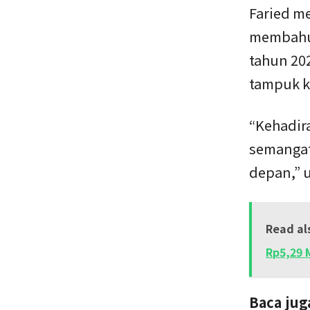
Faried m
membahu 
tahun 20
tampuk k
“Kehadir
semangat
depan,” u
Read al
Rp5,29 
Baca jug