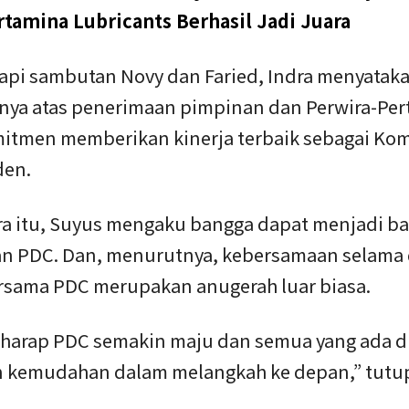
rtamina Lubricants Berhasil Jadi Juara
pi sambutan Novy dan Faried, Indra menyatak
inya atas penerimaan pimpinan dan Perwira-Per
mitmen memberikan kinerja terbaik sebagai Kom
den.
a itu, Suyus mengaku bangga dapat menjadi ba
an PDC. Dan, menurutnya, kebersamaan selama
rsama PDC merupakan anugerah luar biasa.
rharap PDC semakin maju dan semua yang ada di
n kemudahan dalam melangkah ke depan,” tutu