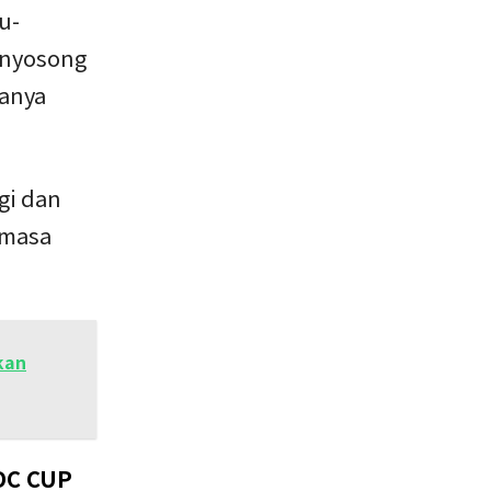
u-
enyosong
danya
gi dan
 masa
kan
DC CUP