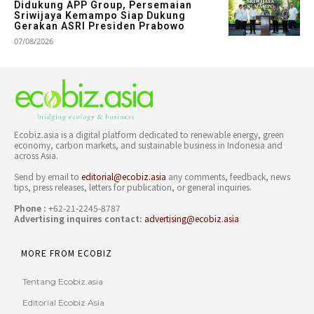
Didukung APP Group, Persemaian
Sriwijaya Kemampo Siap Dukung
Gerakan ASRI Presiden Prabowo
07/08/2026
Ecobiz.asia is a digital platform dedicated to renewable energy, green
economy, carbon markets, and sustainable business in Indonesia and
across Asia.
Send by email to
editorial@ecobiz.asia
any comments, feedback, news
tips, press releases, letters for publication, or general inquiries.
Phone :
+62-21-2245-8787
Advertising inquires contact:
advertising@ecobiz.asia
MORE FROM ECOBIZ
Tentang Ecobiz.asia
Editorial Ecobiz Asia