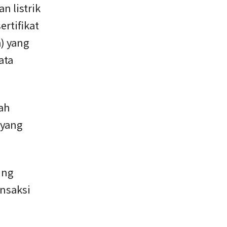
 listrik
ertifikat
) yang
ata
ah
 yang
.
ing
ansaksi