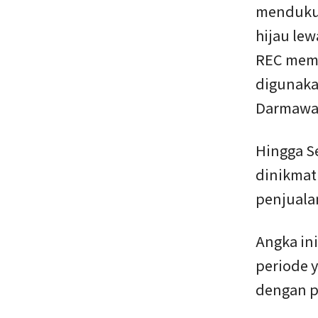
mendukun
hijau lew
REC memb
digunakan
Darmawa
Hingga Se
dinikmati
penjuala
Angka in
periode y
dengan p