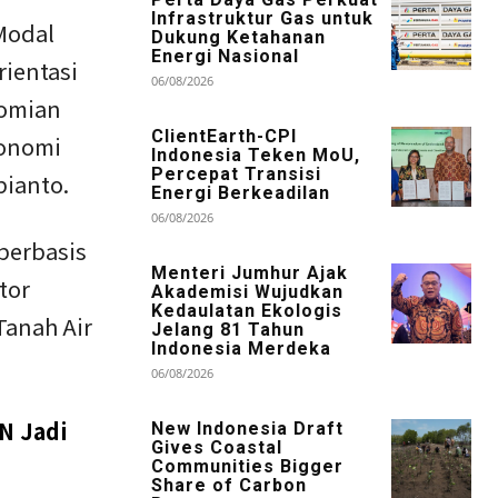
Infrastruktur Gas untuk
Modal
Dukung Ketahanan
Energi Nasional
rientasi
06/08/2026
nomian
ClientEarth-CPI
konomi
Indonesia Teken MoU,
Percepat Transisi
bianto.
Energi Berkeadilan
06/08/2026
berbasis
Menteri Jumhur Ajak
tor
Akademisi Wujudkan
Kedaulatan Ekologis
Tanah Air
Jelang 81 Tahun
Indonesia Merdeka
06/08/2026
N Jadi
New Indonesia Draft
Gives Coastal
Communities Bigger
Share of Carbon