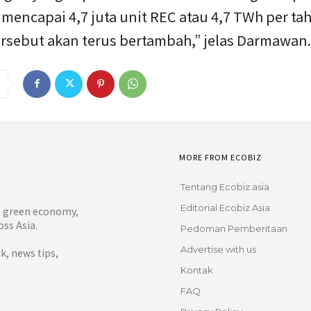
mencapai 4,7 juta unit REC atau 4,7 TWh per ta
rsebut akan terus bertambah,” jelas Darmawan.
MORE FROM ECOBIZ
Tentang Ecobiz.asia
Editorial Ecobiz Asia
y, green economy,
ss Asia.
Pedoman Pemberitaan
Advertise with us
, news tips,
Kontak
FAQ