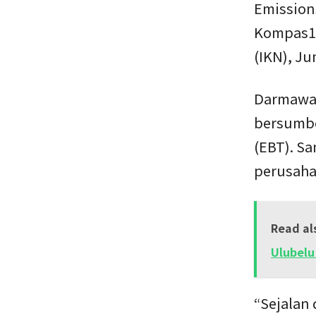
Emission
Kompas10
(IKN), Ju
Darmawan
bersumbe
(EBT). Sa
perusaha
Read al
Ulubelu
“Sejalan