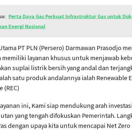
so:
Perta Daya Gas Perkuat Infrastruktur Gas untuk Du
an Energi Nasional
 Utama PT PLN (Persero) Darmawan Prasodjo m
h memiliki layanan khusus untuk menjawab ke
akan suplai listrik bersih yang andal dan terjang
alah satu produk andalannya ialah Renewable 
te (REC)
layanan ini, Kami siap mendukung arah investas
jutan yang tengah difokuskan Pemerintah. Langk
aras dengan upaya kita untuk mencapai Net Zero