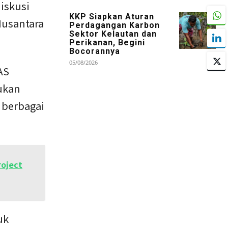
iskusi
KKP Siapkan Aturan
Nusantara
Perdagangan Karbon
Sektor Kelautan dan
Perikanan, Begini
Bocorannya
05/08/2026
AS
ukan
h berbagai
roject
uk