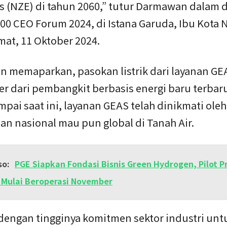
s (NZE) di tahun 2060,” tutur Darmawan dalam d
0 CEO Forum 2024, di Istana Garuda, Ibu Kota 
mat, 11 Oktober 2024.
 memaparkan, pasokan listrik dari layanan GE
r dari pembangkit berbasis energi baru terbar
mpai saat ini, layanan GEAS telah dinikmati ole
an nasional mau pun global di Tanah Air.
so:
PGE Siapkan Fondasi Bisnis Green Hydrogen, Pilot P
 Mulai Beroperasi November
 dengan tingginya komitmen sektor industri unt