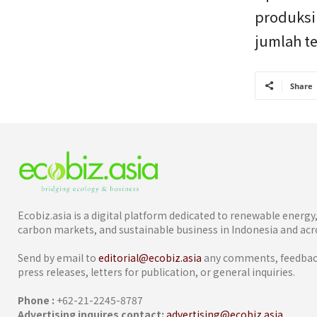
produksi 
jumlah te
Share
Ecobiz.asia is a digital platform dedicated to renewable energ
carbon markets, and sustainable business in Indonesia and acro
Send by email to
editorial@ecobiz.asia
any comments, feedback
press releases, letters for publication, or general inquiries.
Phone :
+62-21-2245-8787
Advertising inquires contact:
advertising@ecobiz.asia