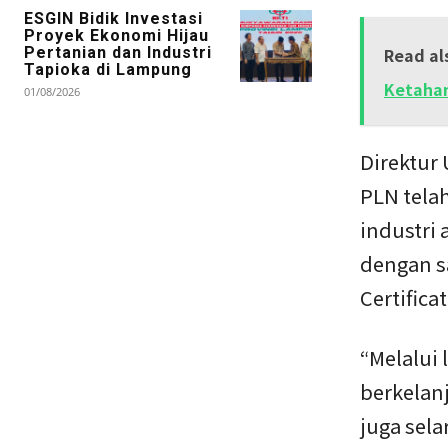
ESGIN Bidik Investasi
Proyek Ekonomi Hijau
Pertanian dan Industri
Read al
Tapioka di Lampung
Ketahan
01/08/2026
Direktur
PLN tela
industri 
dengan s
Certifica
“Melalui 
berkelan
juga sel