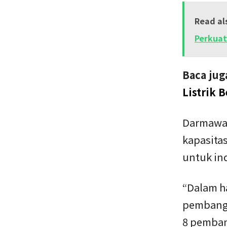
Read al
Perkuat
Baca jug
Listrik 
Darmawan
kapasitas
untuk ind
“Dalam h
pembangk
8 pemban