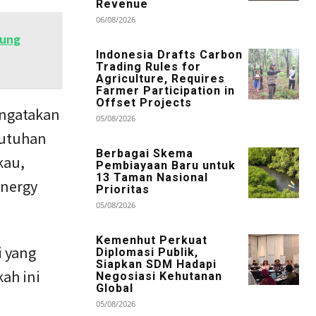
Revenue
06/08/2026
kung
Indonesia Drafts Carbon
Trading Rules for
Agriculture, Requires
Farmer Participation in
Offset Projects
engatakan
05/08/2026
butuhan
Berbagai Skema
kau,
Pembiayaan Baru untuk
13 Taman Nasional
Energy
Prioritas
05/08/2026
Kemenhut Perkuat
i yang
Diplomasi Publik,
Siapkan SDM Hadapi
ah ini
Negosiasi Kehutanan
Global
05/08/2026