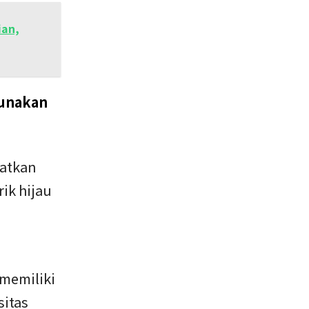
ian,
Gunakan
atkan
ik hijau
 memiliki
itas