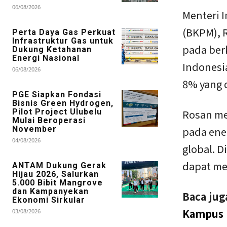
06/08/2026
Menteri 
(BKPM), R
Perta Daya Gas Perkuat
Infrastruktur Gas untuk
pada ber
Dukung Ketahanan
Energi Nasional
Indonesi
06/08/2026
8% yang 
PGE Siapkan Fondasi
Bisnis Green Hydrogen,
Pilot Project Ulubelu
Rosan me
Mulai Beroperasi
November
pada ene
04/08/2026
global. 
dapat me
ANTAM Dukung Gerak
Hijau 2026, Salurkan
5.000 Bibit Mangrove
dan Kampanyekan
Baca jug
Ekonomi Sirkular
Kampus E
03/08/2026