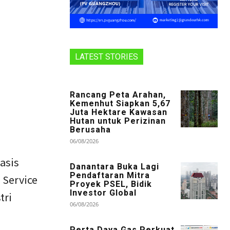
LATEST STORIES
Rancang Peta Arahan,
Kemenhut Siapkan 5,67
Juta Hektare Kawasan
Hutan untuk Perizinan
Berusaha
06/08/2026
asis
Danantara Buka Lagi
Pendaftaran Mitra
 Service
Proyek PSEL, Bidik
Investor Global
tri
06/08/2026
Perta Daya Gas Perkuat