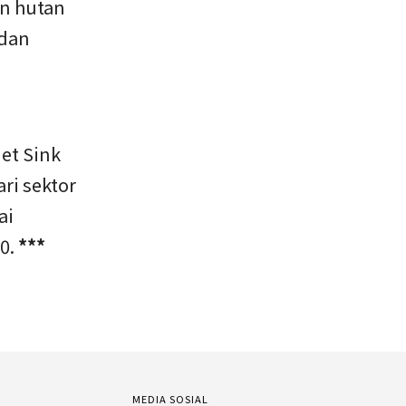
n hutan
 dan
et Sink
ri sektor
ai
0.
***
MEDIA SOSIAL