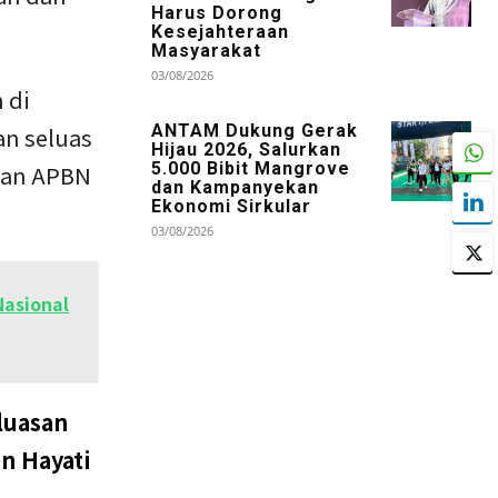
Harus Dorong
Kesejahteraan
Masyarakat
03/08/2026
 di
ANTAM Dukung Gerak
an seluas
Hijau 2026, Salurkan
5.000 Bibit Mangrove
naan APBN
dan Kampanyekan
Ekonomi Sirkular
03/08/2026
asional
luasan
n Hayati