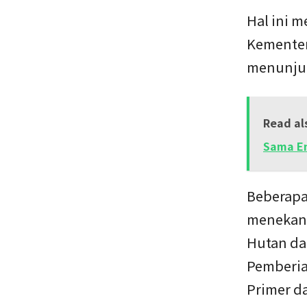
Hal ini 
Kementer
menunjuk
Read al
Sama En
Beberapa
menekan 
Hutan da
Pemberia
Primer d