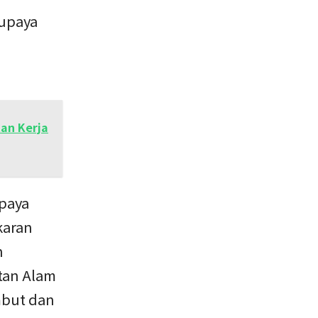
 upaya
an Kerja
upaya
karan
n
tan Alam
mbut dan