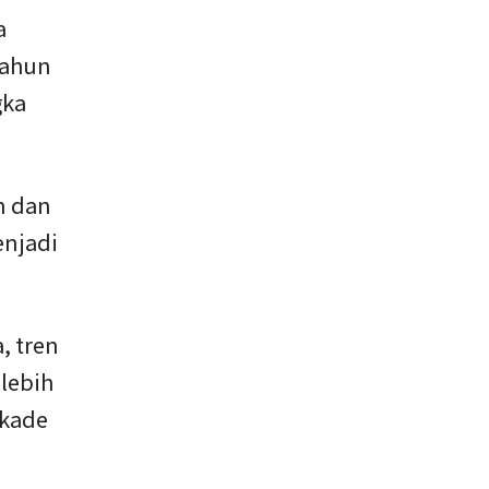
a
tahun
gka
n dan
enjadi
, tren
lebih
ekade