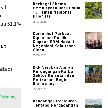
Berbagai Skema
sil
Pembiayaan Baru untuk
13 Taman Nasional
i
Prioritas
05/08/2026
atau 51,1%
Kemenhut Perkuat
Diplomasi Publik,
Siapkan SDM Hadapi
but
Negosiasi Kehutanan
Global
05/08/2026
KKP Siapkan Aturan
ada di
Perdagangan Karbon
Sektor Kelautan dan
Perikanan, Begini
Bocorannya
05/08/2026
irkular,
Rancangan Peraturan
Tentang Perdagangan