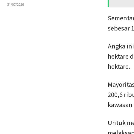
31/07/2026
Sementara
sebesar 1
Angka ini
hektare d
hektare.
Mayoritas
200,6 rib
kawasan 
Untuk me
melaksana