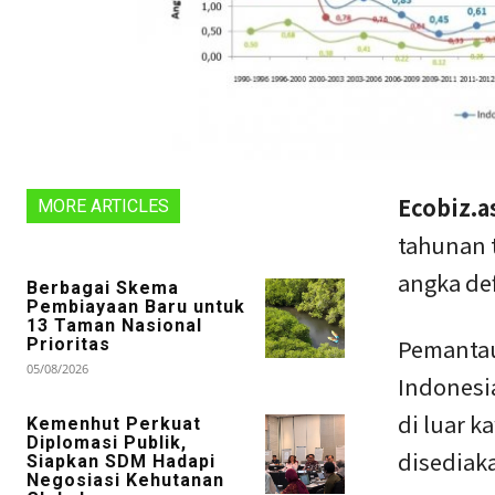
Ecobiz.a
MORE ARTICLES
tahunan 
angka def
Berbagai Skema
Pembiayaan Baru untuk
13 Taman Nasional
Pemantau
Prioritas
05/08/2026
Indonesi
di luar k
Kemenhut Perkuat
Diplomasi Publik,
disediaka
Siapkan SDM Hadapi
Negosiasi Kehutanan