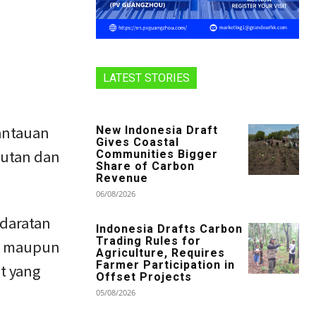
LATEST STORIES
antauan
New Indonesia Draft
Gives Coastal
hutan dan
Communities Bigger
Share of Carbon
Revenue
06/08/2026
 daratan
Indonesia Drafts Carbon
Trading Rules for
am maupun
Agriculture, Requires
Farmer Participation in
t yang
Offset Projects
.
05/08/2026