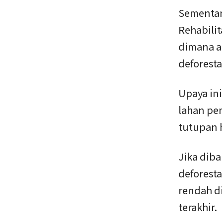
Sementara
Rehabilit
dimana a
deforesta
Upaya in
lahan pe
tutupan 
Jika dib
deforest
rendah d
terakhir.