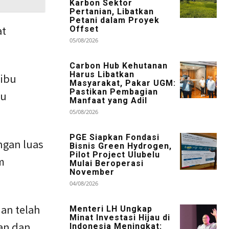
Karbon Sektor
Pertanian, Libatkan
Petani dalam Proyek
at
Offset
05/08/2026
Carbon Hub Kehutanan
Harus Libatkan
ribu
Masyarakat, Pakar UGM:
Pastikan Pembagian
bu
Manfaat yang Adil
05/08/2026
PGE Siapkan Fondasi
ngan luas
Bisnis Green Hydrogen,
Pilot Project Ulubelu
m
Mulai Beroperasi
November
04/08/2026
an telah
Menteri LH Ungkap
Minat Investasi Hijau di
tan dan
Indonesia Meningkat: