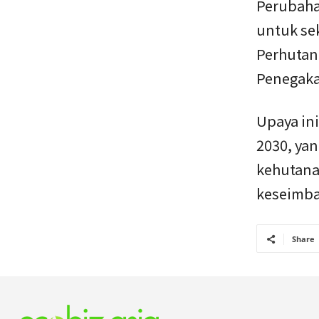
Perubaha
untuk se
Perhutana
Penegak
Upaya in
2030, ya
kehutana
keseimba
Share