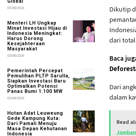
Global
Dikutip d
05/08/2026
pemantau
Menteri LH Ungkap
Minat Investasi Hijau di
Indonesia
Indonesia Meningkat:
Harus Dorong
dari tota
Kesejahteraan
Masyarakat
03/08/2026
Baca jug
Deforest
Pemerintah Percepat
Pemulihan PLTP Sarulla,
Siapkan Investasi Baru
Dari angk
Optimalkan Potensi
Panas Bumi 1.100 MW
dalam ka
02/08/2026
Hutan Adat Leuweung
Gede Kampung Kuta:
Read al
Dari Pamali Menuju
Masa Depan Kehutanan
Jomban
Indonesia