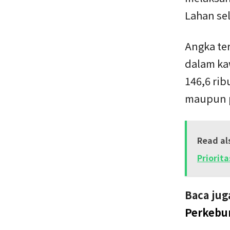
Lahan sel
Angka te
dalam kaw
146,6 ri
maupun 
Read al
Priorita
Baca jug
Perkebu