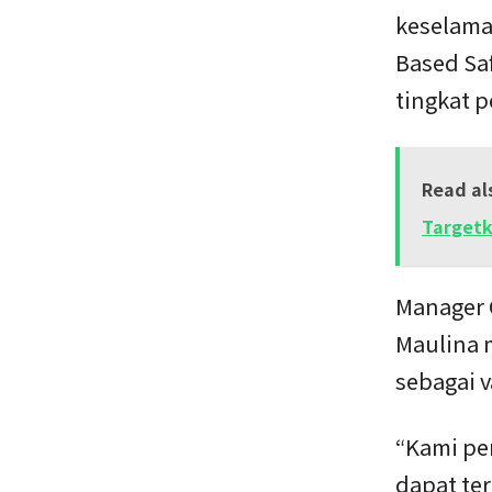
keselamat
Based Saf
tingkat 
Read al
Targetk
Manager 
Maulina 
sebagai 
“Kami pe
dapat te