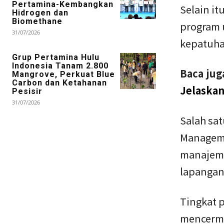
Pertamina-Kembangkan
Selain it
Hidrogen dan
Biomethane
program 
31/07/2026
kepatuha
Grup Pertamina Hulu
Indonesia Tanam 2.800
Baca jug
Mangrove, Perkuat Blue
Carbon dan Ketahanan
Jelaskan
Pesisir
31/07/2026
Salah sa
Manageme
manajeme
lapangan
Tingkat p
mencermi