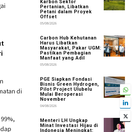
Karbon Sektor
ai
Pertanian, Libatkan
Petani dalam Proyek
Offset
05/08/2026
Carbon Hub Kehutanan
ut
Harus Libatkan
Masyarakat, Pakar UGM:
i
Pastikan Pembagian
Manfaat yang Adil
05/08/2026
PGE Siapkan Fondasi
an
Bisnis Green Hydrogen,
Pilot Project Ulubelu
atan di
Mulai Beroperasi
November
04/08/2026
i 99%,
Menteri LH Ungkap
Minat Investasi Hijau di
adap
Indonesia Meningkat: