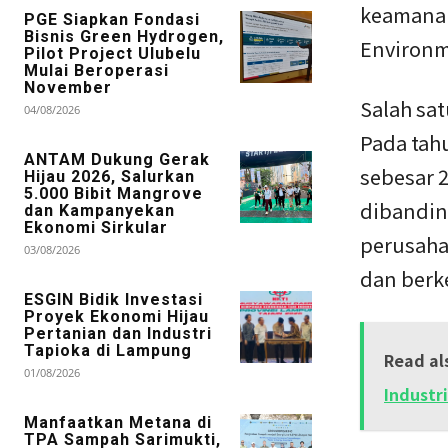
keamanan,
PGE Siapkan Fondasi
Bisnis Green Hydrogen,
Environm
Pilot Project Ulubelu
Mulai Beroperasi
November
Salah sat
04/08/2026
Pada tah
ANTAM Dukung Gerak
sebesar 2
Hijau 2026, Salurkan
5.000 Bibit Mangrove
dibandin
dan Kampanyekan
Ekonomi Sirkular
perusaha
03/08/2026
dan berk
ESGIN Bidik Investasi
Proyek Ekonomi Hijau
Pertanian dan Industri
Tapioka di Lampung
Read al
01/08/2026
Industr
Manfaatkan Metana di
TPA Sampah Sarimukti,