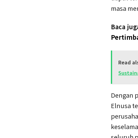
masa men
Baca jug
Pertimb
Read al
Sustain
Dengan p
Elnusa t
perusaha
keselama
seluruh 