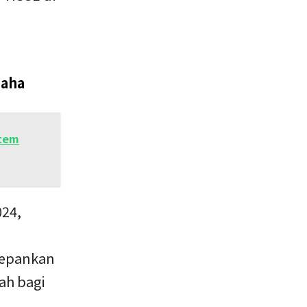
saha
stem
024,
depankan
ah bagi