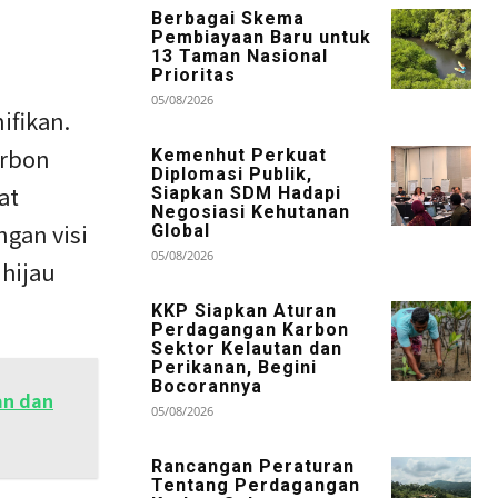
Berbagai Skema
Pembiayaan Baru untuk
13 Taman Nasional
Prioritas
05/08/2026
ifikan.
arbon
Kemenhut Perkuat
Diplomasi Publik,
at
Siapkan SDM Hadapi
Negosiasi Kehutanan
gan visi
Global
05/08/2026
 hijau
KKP Siapkan Aturan
Perdagangan Karbon
Sektor Kelautan dan
Perikanan, Begini
Bocorannya
an dan
05/08/2026
Rancangan Peraturan
Tentang Perdagangan