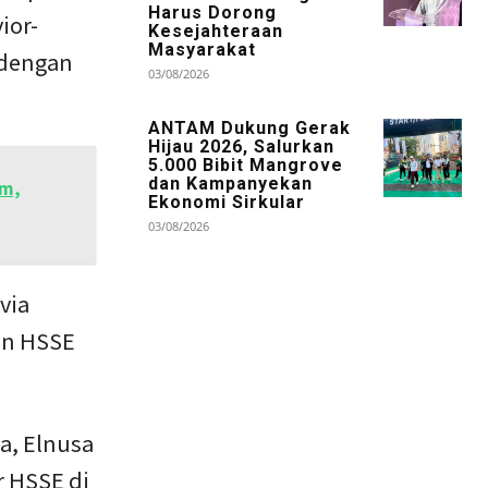
Harus Dorong
ior-
Kesejahteraan
Masyarakat
, dengan
03/08/2026
ANTAM Dukung Gerak
Hijau 2026, Salurkan
5.000 Bibit Mangrove
dan Kampanyekan
im,
Ekonomi Sirkular
03/08/2026
via
an HSSE
a, Elnusa
 HSSE di