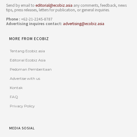
Send by email to
editorial@ecobiz.asia
any comments, feedback, news
tips, press releases, letters for publication, or general inquiries.
Phone :
+62-21-2245-8787
Advertising inquires contact:
advertising@ecobiz.asia
MORE FROM ECOBIZ
Tentang Ecobiz.asia
Editorial Ecobiz Asia
Pedoman Pemberitaan
Advertise with us
Kontak
FAQ
Privacy Policy
MEDIA SOSIAL