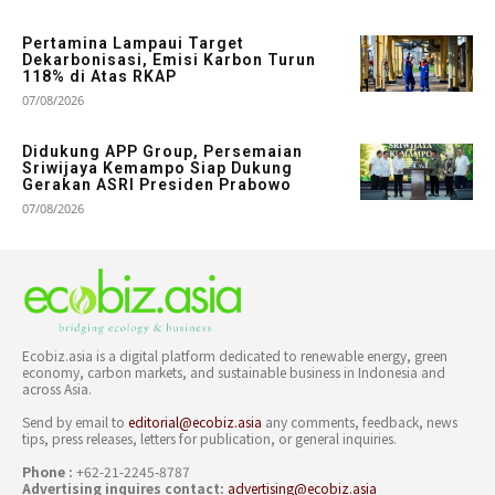
Pertamina Lampaui Target
Dekarbonisasi, Emisi Karbon Turun
118% di Atas RKAP
07/08/2026
Didukung APP Group, Persemaian
Sriwijaya Kemampo Siap Dukung
Gerakan ASRI Presiden Prabowo
07/08/2026
Ecobiz.asia is a digital platform dedicated to renewable energy, green
economy, carbon markets, and sustainable business in Indonesia and
across Asia.
Send by email to
editorial@ecobiz.asia
any comments, feedback, news
tips, press releases, letters for publication, or general inquiries.
Phone :
+62-21-2245-8787
Advertising inquires contact:
advertising@ecobiz.asia